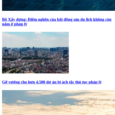
Bộ Xây dựng: Điểm nghẽn của bất động sản du lịch không còn
nằm ở pháp lý
Gỡ vướng cho hơn 4.500 dự án bị ách tắc thủ tục pháp lý