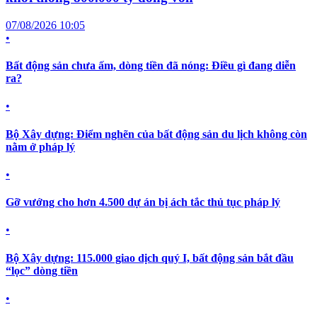
07/08/2026 10:05
•
Bất động sản chưa ấm, dòng tiền đã nóng: Điều gì đang diễn
ra?
•
Bộ Xây dựng: Điểm nghẽn của bất động sản du lịch không còn
nằm ở pháp lý
•
Gỡ vướng cho hơn 4.500 dự án bị ách tắc thủ tục pháp lý
•
Bộ Xây dựng: 115.000 giao dịch quý I, bất động sản bắt đầu
“lọc” dòng tiền
•