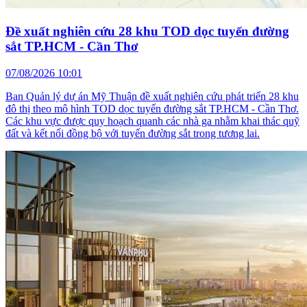
Đề xuất nghiên cứu 28 khu TOD dọc tuyến đường
sắt TP.HCM - Cần Thơ
07/08/2026 10:01
Ban Quản lý dự án Mỹ Thuận đề xuất nghiên cứu phát triển 28 khu
đô thị theo mô hình TOD dọc tuyến đường sắt TP.HCM - Cần Thơ.
Các khu vực được quy hoạch quanh các nhà ga nhằm khai thác quỹ
đất và kết nối đồng bộ với tuyến đường sắt trong tương lai.