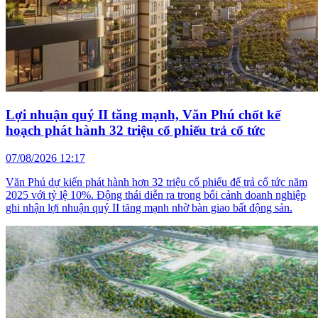
Lợi nhuận quý II tăng mạnh, Văn Phú chốt kế
hoạch phát hành 32 triệu cổ phiếu trả cổ tức
07/08/2026 12:17
Văn Phú dự kiến phát hành hơn 32 triệu cổ phiếu để trả cổ tức năm
2025 với tỷ lệ 10%. Động thái diễn ra trong bối cảnh doanh nghiệp
ghi nhận lợi nhuận quý II tăng mạnh nhờ bàn giao bất động sản.