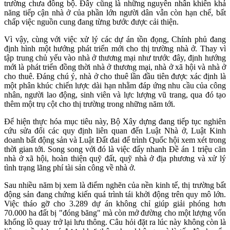
trường chưa đồng bộ. Đây cũng là những nguyên nhân khiến khả
năng tiếp cận nhà ở của phần lớn người dân vẫn còn hạn chế, bất
chấp việc nguồn cung đang từng bước được cải thiện.
Vì vậy, cùng với việc xử lý các dự án tồn đọng, Chính phủ đang
định hình một hướng phát triển mới cho thị trường nhà ở. Thay vì
tập trung chủ yếu vào nhà ở thương mại như trước đây, định hướng
mới là phát triển đồng thời nhà ở thương mại, nhà ở xã hội và nhà ở
cho thuê. Đáng chú ý, nhà ở cho thuê lần đầu tiên được xác định là
một phân khúc chiến lược dài hạn nhằm đáp ứng nhu cầu của công
nhân, người lao động, sinh viên và lực lượng vũ trang, qua đó tạo
thêm một trụ cột cho thị trường trong những năm tới.
Để hiện thực hóa mục tiêu này, Bộ Xây dựng đang tiếp tục nghiên
cứu sửa đổi các quy định liên quan đến Luật Nhà ở, Luật Kinh
doanh bất động sản và Luật Đất đai để trình Quốc hội xem xét trong
thời gian tới. Song song với đó là việc đẩy nhanh Đề án 1 triệu căn
nhà ở xã hội, hoàn thiện quỹ đất, quỹ nhà ở địa phương và xử lý
tình trạng lãng phí tài sản công về nhà ở.
Sau nhiều năm bị xem là điểm nghẽn của nền kinh tế, thị trường bất
động sản đang chứng kiến quá trình tái khởi động trên quy mô lớn.
Việc tháo gỡ cho 3.289 dự án không chỉ giúp giải phóng hơn
70.000 ha đất bị "đóng băng" mà còn mở đường cho một lượng vốn
khổng lồ quay trở lại lưu thông. Câu hỏi đặt ra lúc này không còn là