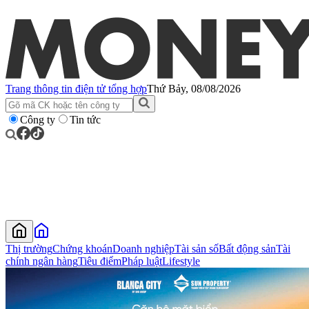
Trang thông tin điện tử tổng hợp
Thứ Bảy, 08/08/2026
Công ty
Tin tức
Thị trường
Chứng khoán
Doanh nghiệp
Tài sản số
Bất động sản
Tài
chính ngân hàng
Tiêu điểm
Pháp luật
Lifestyle