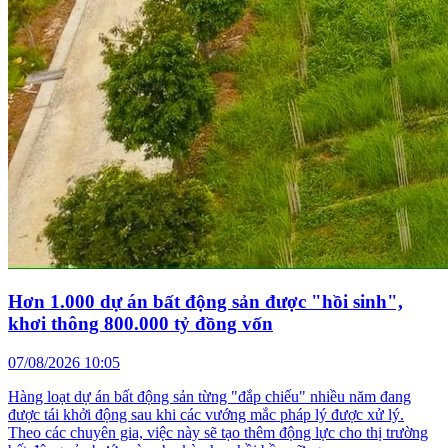
Hơn 1.000 dự án bất động sản được "hồi sinh",
khơi thông 800.000 tỷ đồng vốn
07/08/2026 10:05
Hàng loạt dự án bất động sản từng "đắp chiếu" nhiều năm đang
được tái khởi động sau khi các vướng mắc pháp lý được xử lý.
Theo các chuyên gia, việc này sẽ tạo thêm động lực cho thị trường