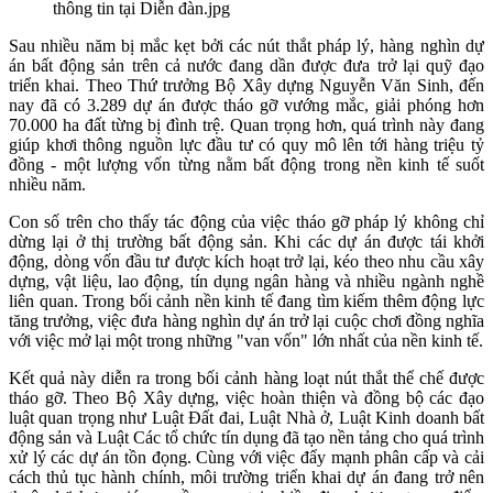
thông tin tại Diễn đàn.jpg
Sau nhiều năm bị mắc kẹt bởi các nút thắt pháp lý, hàng nghìn dự
án bất động sản trên cả nước đang dần được đưa trở lại quỹ đạo
triển khai. Theo Thứ trưởng Bộ Xây dựng Nguyễn Văn Sinh, đến
nay đã có 3.289 dự án được tháo gỡ vướng mắc, giải phóng hơn
70.000 ha đất từng bị đình trệ. Quan trọng hơn, quá trình này đang
giúp khơi thông nguồn lực đầu tư có quy mô lên tới hàng triệu tỷ
đồng - một lượng vốn từng nằm bất động trong nền kinh tế suốt
nhiều năm.
Con số trên cho thấy tác động của việc tháo gỡ pháp lý không chỉ
dừng lại ở thị trường bất động sản. Khi các dự án được tái khởi
động, dòng vốn đầu tư được kích hoạt trở lại, kéo theo nhu cầu xây
dựng, vật liệu, lao động, tín dụng ngân hàng và nhiều ngành nghề
liên quan. Trong bối cảnh nền kinh tế đang tìm kiếm thêm động lực
tăng trưởng, việc đưa hàng nghìn dự án trở lại cuộc chơi đồng nghĩa
với việc mở lại một trong những "van vốn" lớn nhất của nền kinh tế.
Kết quả này diễn ra trong bối cảnh hàng loạt nút thắt thể chế được
tháo gỡ. Theo Bộ Xây dựng, việc hoàn thiện và đồng bộ các đạo
luật quan trọng như Luật Đất đai, Luật Nhà ở, Luật Kinh doanh bất
động sản và Luật Các tổ chức tín dụng đã tạo nền tảng cho quá trình
xử lý các dự án tồn đọng. Cùng với việc đẩy mạnh phân cấp và cải
cách thủ tục hành chính, môi trường triển khai dự án đang trở nên