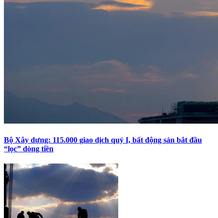
Bộ Xây dựng: 115.000 giao dịch quý I, bất động sản bắt đầu
“lọc” dòng tiền