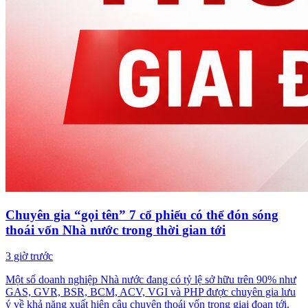
Chuyên gia “gọi tên” 7 cổ phiếu có thể đón sóng
thoái vốn Nhà nước trong thời gian tới
3 giờ trước
Một số doanh nghiệp Nhà nước đang có tỷ lệ sở hữu trên 90% như
GAS, GVR, BSR, BCM, ACV, VGI và PHP được chuyên gia lưu
ý về khả năng xuất hiện câu chuyện thoái vốn trong giai đoạn tới.