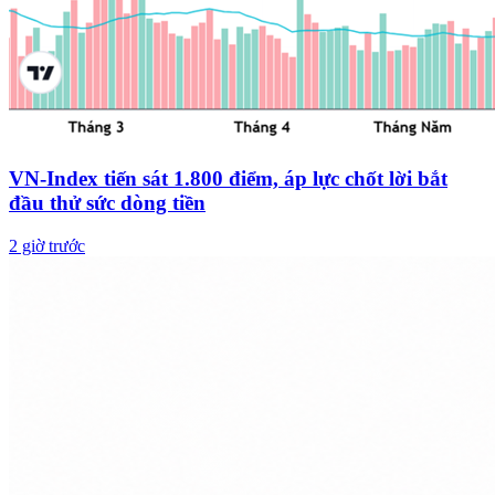
VN-Index tiến sát 1.800 điểm, áp lực chốt lời bắt
đầu thử sức dòng tiền
2 giờ trước