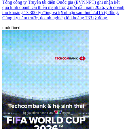
Tổng công ty Truyền tải điện Quốc gia (EVNNPT) ghi nhận kết
quả kinh doanh cải thiện mạnh trong nửa đầu năm 2026, với doanh
thu khoảng 13.300 tỷ đồng và lợi nhuận sau thuế 2.415 tỷ đồng.
Cùng kỳ năm trước, doanh nghiệp lỗ khoảng 733 tỷ đồng.
undefined