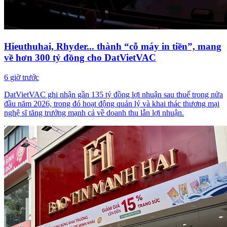
Hieuthuhai, Rhyder... thành “cỗ máy in tiền”, mang
về hơn 300 tỷ đồng cho DatVietVAC
6 giờ trước
DatVietVAC ghi nhận gần 135 tỷ đồng lợi nhuận sau thuế trong nửa
đầu năm 2026, trong đó hoạt động quản lý và khai thác thương mại
nghệ sĩ tăng trưởng mạnh cả về doanh thu lẫn lợi nhuận.