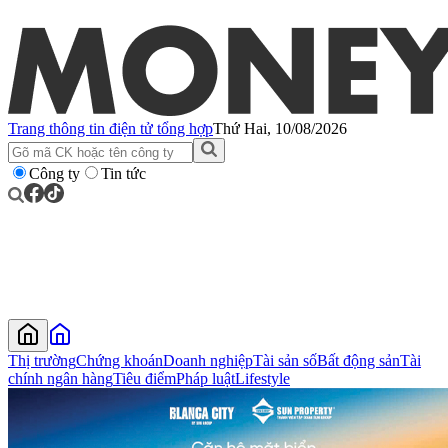
Trang thông tin điện tử tổng hợp
Thứ Hai, 10/08/2026
Công ty
Tin tức
Thị trường
Chứng khoán
Doanh nghiệp
Tài sản số
Bất động sản
Tài
chính ngân hàng
Tiêu điểm
Pháp luật
Lifestyle