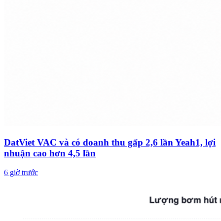
DatViet VAC và có doanh thu gấp 2,6 lần Yeah1, lợi
nhuận cao hơn 4,5 lần
6 giờ trước