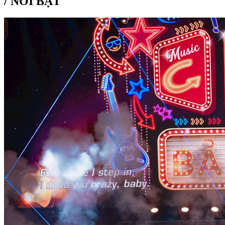
/
NỔI BẬT