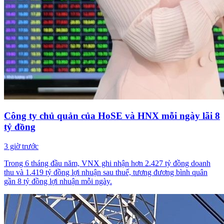
Công ty chủ quản của HoSE và HNX mỗi ngày lãi 8
tỷ đồng
3 giờ trước
Trong 6 tháng đầu năm, VNX ghi nhận hơn 2.427 tỷ đồng doanh
thu và 1.419 tỷ đồng lợi nhuận sau thuế, tương đương bình quân
gần 8 tỷ đồng lợi nhuận mỗi ngày.