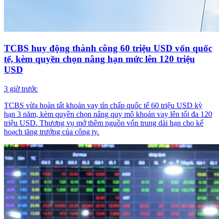
TCBS huy động thành công 60 triệu USD vốn quốc
tế, kèm quyền chọn nâng hạn mức lên 120 triệu
USD
3 giờ trước
TCBS vừa hoàn tất khoản vay tín chấp quốc tế 60 triệu USD kỳ
hạn 3 năm, kèm quyền chọn nâng quy mô khoản vay lên tối đa 120
triệu USD. Thương vụ mở thêm nguồn vốn trung dài hạn cho kế
hoạch tăng trưởng của công ty.