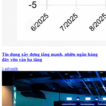
Tín dụng xây dựng tăng mạnh, nhiều ngân hàng
đẩy vốn vào hạ tầng
1 giờ trước