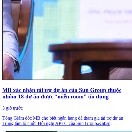
MB xác nhận tài trợ dự án của Sun Group thuộc
nhóm 18 dự án được “miễn room” tín dụng
3 giờ trước
Tổng Giám đốc MB cho biết ngân hàng đã tham gia tài trợ dự án
Trung tâm tổ chức Hội nghị APEC của Sun Group.&nbsp;