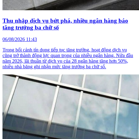
Thu nhập dịch vụ bứt phá, nhiều ngân hàng báo
tăng trưởng ba chữ số
06/08/2026 11:43
Trong bối cảnh tín dụng tiếp tục tăng trưởng, hoạt động dịch vụ
cũng trở thành động lực quan trọng của nhiều ngân hàng. Nửa đầu
năm 2026, lãi thuần từ dịch vụ của 28 ngân hàng tăng hơn 50%,
nhiều nhà băng ghi nhận mức tăng trưởng ba chữ số.