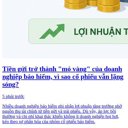
Tiền gửi trở thành "mỏ vàng" của doanh
nghiệp bảo hiểm, vì sao cổ phiếu vẫn lặng
sóng?
5 phút trước
Nhiều doanh nghiệp bảo hiểm ghi nhận lợi nhuận tăng trưởng nhờ
nguồn thu tài chính từ tiền gửi và trái phiếu. Dù vậy, áp lực bồi
thường và chi phí khai thác khiến không ít doanh nghiệp hụt hơi,
kéo theo sự phân hóa của nhóm cổ phiếu bảo hiểm.