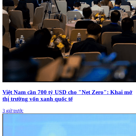
Việt Nam cần 700 tỷ USD cho "Net Zero": Khai mở
thị trường vốn xanh quốc tế
3 giờ trước