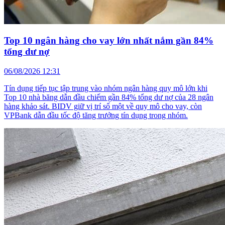
Top 10 ngân hàng cho vay lớn nhất nắm gần 84%
tổng dư nợ
06/08/2026 12:31
Tín dụng tiếp tục tập trung vào nhóm ngân hàng quy mô lớn khi
Top 10 nhà băng dẫn đầu chiếm gần 84% tổng dư nợ của 28 ngân
hàng khảo sát. BIDV giữ vị trí số một về quy mô cho vay, còn
VPBank dẫn đầu tốc độ tăng trưởng tín dụng trong nhóm.