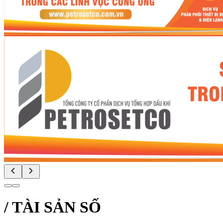
/
TÀI SẢN SỐ