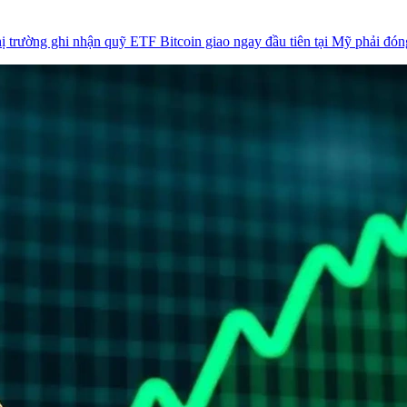
thị trường ghi nhận quỹ ETF Bitcoin giao ngay đầu tiên tại Mỹ phải đó