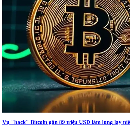
Vụ "hack" Bitcoin gần 89 triệu USD làm lung lay niề