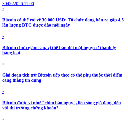
30/06/2026 11:00
•
Bitcoin có thể rơi về 30.000 USD: Tổ chức đang bán ra gấp 4,5
lần lượng BTC được đào mỗi ngày
•
Bitcoin chưa giảm sâu, vị thế bán đối mặt nguy cơ thanh lý
hàng loạt
•
Giai đoạn tích trữ Bitcoin tiếp theo có thể phụ thuộc thời điểm
căng thẳng tín dụng
•
Bitcoin được ví như "chim báo nguy", liệu sóng gió đang đến
với thị trường chứng khoán?
•