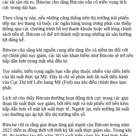
các tài sản rủi ro, Bitwise cho rằng Bitcoin vẫn có triển vọng tích
cực trong dài hạn.
Theo công ty này, nếu những căng thẳng trên thị trường trái phiếu
tiếp tục leo thang và buộc các ngân hàng trung ương phải can thiệp
thông qua các chương trình hỗ trợ thanh khoản hoặc nới lỏng chính
sách tiền tệ, Bitcoin có thể trở thành một trong những tài sản hưởng
lợi đáng kể.
Bitwise cho rằng khi nguồn cung tiền tăng lên và niềm tin đối với
nợ chính phủ suy giảm, các tài sản khan hiếm như Bitcoin sẽ trở nên
hấp dẫn hơn trong mắt nhà đầu tư.
Tuy nhiên, triển vọng ngắn hạn vẫn phụ thuộc nhiều vào diễn biến
của lãi suất thực tại Mỹ. Đây là chỉ số phản ánh lãi suất điều hành
của Cục Dự trữ Liên bang Mỹ (Fed) sau khi điều chỉnh theo lạm
phát.
Lịch sử cho thấy Bitcoin thường hoạt động tích cực trong các giai
đoạn lãi suất thực suy giảm, bởi tiền mặt và trái phiếu trở nên kém
hấp dẫn hơn về mặt lợi suất thực tế. Ngược lại, môi trường lãi suất
cao thường tạo áp lực lên thị trường tiền số.
Bitwise chỉ ra rằng giai đoạn tăng giá mạnh của Bitcoin trong năm
2021 diễn ra đồng thời với thời kỳ lãi suất thực giảm sâu. Trong khi
đó, thị trường lao dốc năm 2022 xuất hiện cùng lúc Fed thực hiện