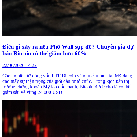
Điều gì xảy ra nếu Phố Wall sụp đổ? Chuyên gia dự
báo Bitcoin có thể giảm hơn 60%
22/06/2026 14:22
Các tín hiệu từ dòng vốn ETF Bitcoin và nhu cầu mua tại Mỹ đang
cho thấy sự thận trọng của giới đầu tư tổ chức. Trong kịch bản thị
trường chứng khoán Mỹ lao dốc mạnh, Bitcoin được cho là có thể
giảm sâu về vùng 24.000 USD.