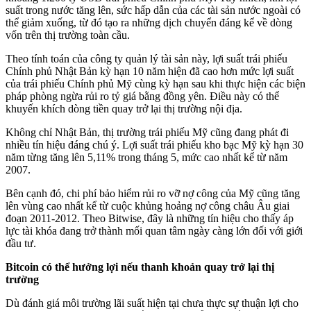
suất trong nước tăng lên, sức hấp dẫn của các tài sản nước ngoài có
thể giảm xuống, từ đó tạo ra những dịch chuyển đáng kể về dòng
vốn trên thị trường toàn cầu.
Theo tính toán của công ty quản lý tài sản này, lợi suất trái phiếu
Chính phủ Nhật Bản kỳ hạn 10 năm hiện đã cao hơn mức lợi suất
của trái phiếu Chính phủ Mỹ cùng kỳ hạn sau khi thực hiện các biện
pháp phòng ngừa rủi ro tỷ giá bằng đồng yên. Điều này có thể
khuyến khích dòng tiền quay trở lại thị trường nội địa.
Không chỉ Nhật Bản, thị trường trái phiếu Mỹ cũng đang phát đi
nhiều tín hiệu đáng chú ý. Lợi suất trái phiếu kho bạc Mỹ kỳ hạn 30
năm từng tăng lên 5,11% trong tháng 5, mức cao nhất kể từ năm
2007.
Bên cạnh đó, chi phí bảo hiểm rủi ro vỡ nợ công của Mỹ cũng tăng
lên vùng cao nhất kể từ cuộc khủng hoảng nợ công châu Âu giai
đoạn 2011-2012. Theo Bitwise, đây là những tín hiệu cho thấy áp
lực tài khóa đang trở thành mối quan tâm ngày càng lớn đối với giới
đầu tư.
Bitcoin có thể hưởng lợi nếu thanh khoản quay trở lại thị
trường
Dù đánh giá môi trường lãi suất hiện tại chưa thực sự thuận lợi cho