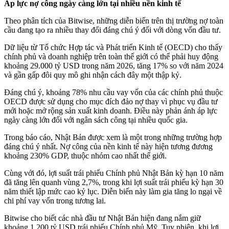
Áp lực nợ công ngày càng lớn tại nhiều nền kinh tế
Theo phân tích của Bitwise, những diễn biến trên thị trường nợ toàn
cầu đang tạo ra nhiều thay đổi đáng chú ý đối với dòng vốn đầu tư.
Dữ liệu từ Tổ chức Hợp tác và Phát triển Kinh tế (OECD) cho thấy
chính phủ và doanh nghiệp trên toàn thế giới có thể phải huy động
khoảng 29.000 tỷ USD trong năm 2026, tăng 17% so với năm 2024
và gần gấp đôi quy mô ghi nhận cách đây một thập kỷ.
Đáng chú ý, khoảng 78% nhu cầu vay vốn của các chính phủ thuộc
OECD được sử dụng cho mục đích đảo nợ thay vì phục vụ đầu tư
mới hoặc mở rộng sản xuất kinh doanh. Điều này phản ánh áp lực
ngày càng lớn đối với ngân sách công tại nhiều quốc gia.
Trong báo cáo, Nhật Bản được xem là một trong những trường hợp
đáng chú ý nhất. Nợ công của nền kinh tế này hiện tương đương
khoảng 230% GDP, thuộc nhóm cao nhất thế giới.
Cùng với đó, lợi suất trái phiếu Chính phủ Nhật Bản kỳ hạn 10 năm
đã tăng lên quanh vùng 2,7%, trong khi lợi suất trái phiếu kỳ hạn 30
năm thiết lập mức cao kỷ lục. Diễn biến này làm gia tăng lo ngại về
chi phí vay vốn trong tương lai.
Bitwise cho biết các nhà đầu tư Nhật Bản hiện đang nắm giữ
khoảng 1.200 tỷ USD trái phiếu Chính phủ Mỹ. Tuy nhiên, khi lợi