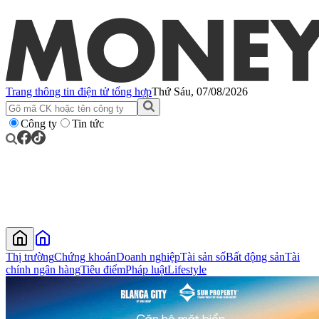
Trang thông tin điện tử tổng hợp
Thứ Sáu, 07/08/2026
Công ty
Tin tức
Thị trường
Chứng khoán
Doanh nghiệp
Tài sản số
Bất động sản
Tài
chính ngân hàng
Tiêu điểm
Pháp luật
Lifestyle