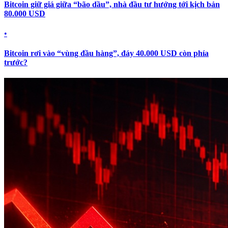
Bitcoin giữ giá giữa “bão dầu”, nhà đầu tư hướng tới kịch bản
80.000 USD
•
Bitcoin rơi vào “vùng đầu hàng”, đáy 40.000 USD còn phía
trước?