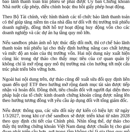
bảo lãnh thanh toán trái phiếu sẽ phải được Ủy ban Chứng khoán
Nhà nước cấp phép, điều chỉnh hoặc thu hồi giấy phép hoạt động.
Theo Bộ Tài chính, việc hình thành các tổ chức bảo lãnh thanh toán
có thể giúp tăng niềm tin của nhà đầu tư đối với thị trường trái phiếu
doanh nghiệp, đồng thời hỗ trợ hoạt động huy động vốn cho các
doanh nghiệp và các dự án hạ tầng quy mô lớn.
Nếu sandbox phản ánh nỗ lực thúc đẩy đổi mới, thì cơ chế bảo lãnh
thanh toán trái phiếu lại cho thấy định hướng nâng cao chất lượng
và mức độ an toàn của thị trường vốn. Hai nội dung này xuất hiện
cùng lúc trong dự thảo cho thấy mục tiêu của cơ quan quản lý
không chỉ là mở rộng quy mô thị trường mà còn hướng tới một cấu
trúc phát triển bền vững hơn.
Ngoài hai nội dung trên, dự thảo cũng đề xuất sửa đổi quy định liên
quan đến quỹ ETF theo hướng mở rộng danh mục tài sản được tiếp
nhận và hoán đổi. Đồng thời, tiêu chuẩn đối với người đại diện theo
pháp luật của tổ chức kinh doanh chứng khoán cũng được nâng lên
theo hướng tương đồng với yêu cầu áp dụng đối với tổng giám đốc.
Nếu được thông qua, các sửa đổi này dự kiến có hiệu lực từ ngày
1/3/2027, trong khi cơ chế sandbox sẽ được triển khai từ năm 2028
theo quy định chi tiết của Chính phủ. Nhìn tổng thể, dự thảo cho
thấy thị trường chứng khoán Việt Nam đang được chuẩn bị cho giai
đoạn phát triển sâu hơn, nơi trọng tâm không chỉ là gia tăng quy mô