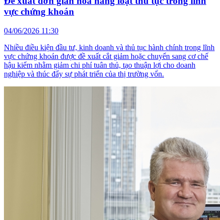
Đề xuất đơn giản hóa hàng loạt thủ tục trong lĩnh
vực chứng khoán
04/06/2026 11:30
Nhiều điều kiện đầu tư, kinh doanh và thủ tục hành chính trong lĩnh
vực chứng khoán được đề xuất cắt giảm hoặc chuyển sang cơ chế
hậu kiểm nhằm giảm chi phí tuân thủ, tạo thuận lợi cho doanh
nghiệp và thúc đẩy sự phát triển của thị trường vốn.