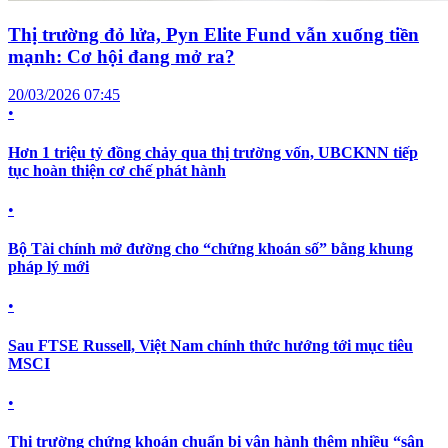
Thị trường đỏ lửa, Pyn Elite Fund vẫn xuống tiền
mạnh: Cơ hội đang mở ra?
20/03/2026 07:45
•
Hơn 1 triệu tỷ đồng chảy qua thị trường vốn, UBCKNN tiếp
tục hoàn thiện cơ chế phát hành
•
Bộ Tài chính mở đường cho “chứng khoán số” bằng khung
pháp lý mới
•
Sau FTSE Russell, Việt Nam chính thức hướng tới mục tiêu
MSCI
•
Thị trường chứng khoán chuẩn bị vận hành thêm nhiều “sân