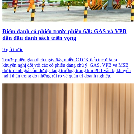
Điểm danh cổ phiếu trước phiên 6/8: GAS và VPB
dẫn đầu danh sách triển vọng
9 giờ trước
Trước phiên giao dịch ngày 6/8, nhiều CTCK tiếp tục đưa ra
khuyến nghị đối với các cổ phiếu đáng chú ý. GAS, VPB và MSB
được đánh giá còn dư địa tăng trưởng, trong khi PC1 vẫn bị khuyến
nghị thận trọng do những rủi ro về quản trị doanh nghiệp.