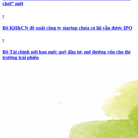
chơi” mới
•
Bộ KH&CN đề xuất công ty startup chưa có lãi vẫn được IPO
•
Bộ Tài chính nới hạn mức quỹ đầu tư, mở đường vốn cho thị
trường trái phiếu