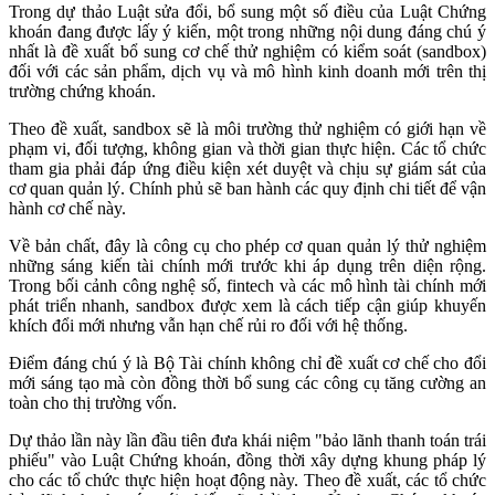
Trong dự thảo Luật sửa đổi, bổ sung một số điều của Luật Chứng
khoán đang được lấy ý kiến, một trong những nội dung đáng chú ý
nhất là đề xuất bổ sung cơ chế thử nghiệm có kiểm soát (sandbox)
đối với các sản phẩm, dịch vụ và mô hình kinh doanh mới trên thị
trường chứng khoán.
Theo đề xuất, sandbox sẽ là môi trường thử nghiệm có giới hạn về
phạm vi, đối tượng, không gian và thời gian thực hiện. Các tổ chức
tham gia phải đáp ứng điều kiện xét duyệt và chịu sự giám sát của
cơ quan quản lý. Chính phủ sẽ ban hành các quy định chi tiết để vận
hành cơ chế này.
Về bản chất, đây là công cụ cho phép cơ quan quản lý thử nghiệm
những sáng kiến tài chính mới trước khi áp dụng trên diện rộng.
Trong bối cảnh công nghệ số, fintech và các mô hình tài chính mới
phát triển nhanh, sandbox được xem là cách tiếp cận giúp khuyến
khích đổi mới nhưng vẫn hạn chế rủi ro đối với hệ thống.
Điểm đáng chú ý là Bộ Tài chính không chỉ đề xuất cơ chế cho đổi
mới sáng tạo mà còn đồng thời bổ sung các công cụ tăng cường an
toàn cho thị trường vốn.
Dự thảo lần này lần đầu tiên đưa khái niệm "bảo lãnh thanh toán trái
phiếu" vào Luật Chứng khoán, đồng thời xây dựng khung pháp lý
cho các tổ chức thực hiện hoạt động này. Theo đề xuất, các tổ chức