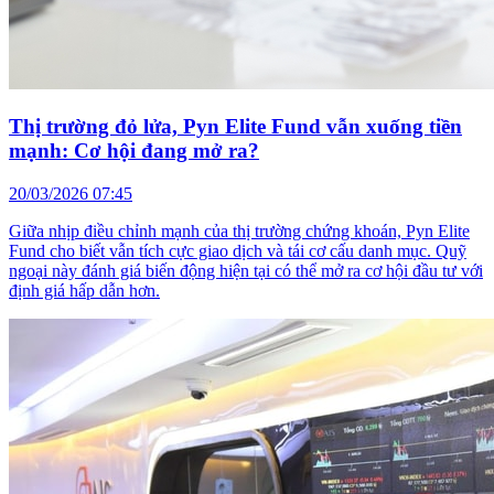
Thị trường đỏ lửa, Pyn Elite Fund vẫn xuống tiền
mạnh: Cơ hội đang mở ra?
20/03/2026 07:45
Giữa nhịp điều chỉnh mạnh của thị trường chứng khoán, Pyn Elite
Fund cho biết vẫn tích cực giao dịch và tái cơ cấu danh mục. Quỹ
ngoại này đánh giá biến động hiện tại có thể mở ra cơ hội đầu tư với
định giá hấp dẫn hơn.