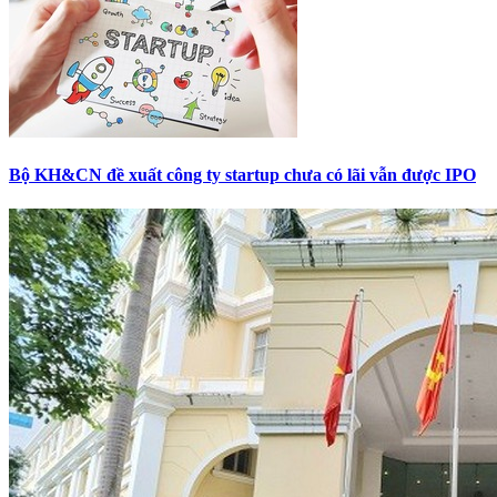
Bộ KH&CN đề xuất công ty startup chưa có lãi vẫn được IPO