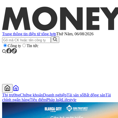
Trang thông tin điện tử tổng hợp
Thứ Năm, 06/08/2026
Công ty
Tin tức
Thị trường
Chứng khoán
Doanh nghiệp
Tài sản số
Bất động sản
Tài
chính ngân hàng
Tiêu điểm
Pháp luật
Lifestyle