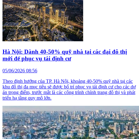
Hà Nội: Dành 40-50% quỹ nhà tại các đại đô thị
mới để phục vụ tái định cư
05/06/2026 08:56
Theo định hướng của TP. Hà Nội, khoảng 40-50% quỹ nhà tại các
khu đô thị đa mục tiêu sẽ được bố trí phục vụ tái định cư cho các dự
án trọng điểm, trước mắt là các công trình chỉnh trang đô thị và phát
triển hạ tầng quy mô lớn.