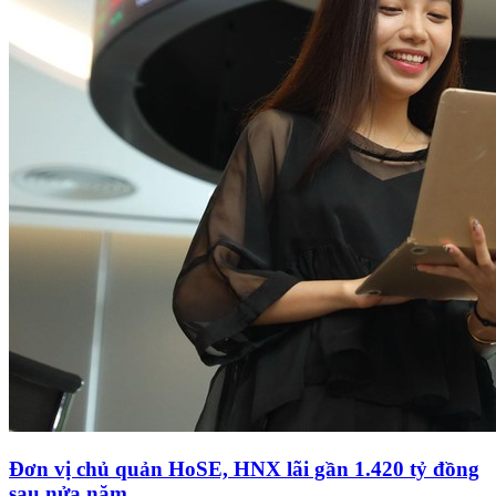
Đơn vị chủ quản HoSE, HNX lãi gần 1.420 tỷ đồng
sau nửa năm