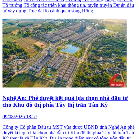
Tổ trưởng Tổ công tác triển khai thông tin, tuyên truyền Dự án đầu
tư xây dựng Trục đại lộ cảnh quan sông Hồng.
Nghệ An: Phê duyệt kết quả lựa chọn nhà đầu tư
cho Khu đô thị phía Tây thị trấn Tân Kỳ
09/08/2026 18:57
Công ty Cổ phần Đầu tư MST vừa được UBND tỉnh Nghệ An phê
duyệt kết quả lựa chọn nhà đầu tư Khu đô thị phía Tây thị trấn Tân
Kỳ (nay là xã Tân Kỳ). Dự án trọng điểm này có tổng vốn đầu tư