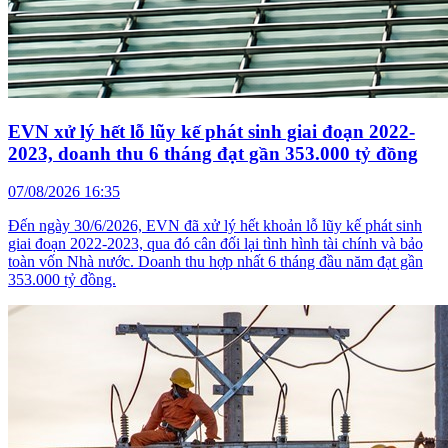
EVN xử lý hết lỗ lũy kế phát sinh giai đoạn 2022-
2023, doanh thu 6 tháng đạt gần 353.000 tỷ đồng
07/08/2026 16:35
Đến ngày 30/6/2026, EVN đã xử lý hết khoản lỗ lũy kế phát sinh
giai đoạn 2022-2023, qua đó cân đối lại tình hình tài chính và bảo
toàn vốn Nhà nước. Doanh thu hợp nhất 6 tháng đầu năm đạt gần
353.000 tỷ đồng.