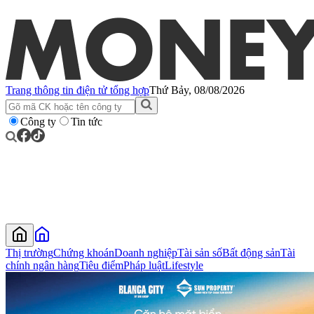
Trang thông tin điện tử tổng hợp
Thứ Bảy, 08/08/2026
Công ty
Tin tức
Thị trường
Chứng khoán
Doanh nghiệp
Tài sản số
Bất động sản
Tài
chính ngân hàng
Tiêu điểm
Pháp luật
Lifestyle