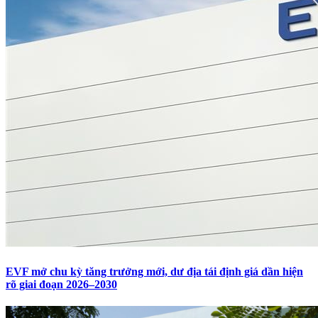
EVF mở chu kỳ tăng trưởng mới, dư địa tái định giá dần hiện
rõ giai đoạn 2026–2030