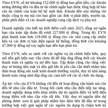
Theo EVN, số dư khoảng 152.000 tỷ đồng bao gồm tiền, các khoản
tương đương tiền và đầu tư tài chính ngắn hạn được tổng hợp từ báo
cáo tài chính của toàn bộ hệ sinh thái. Khoản tiền này không chỉ
thuộc công ty mẹ mà còn bao gồm các đơn vị phát điện, truyền tải,
phân phối điện và các doanh nghiệp cung cấp dịch vụ phụ trợ.
Doanh nghiệp cho biết tại thời điểm cuối năm 2025, tổng nợ ngắn
hạn của toàn tập đoàn đã vượt 227.000 tỷ đồng. Trong đó, EVN
phải thanh toán hơn 118.000 tỷ đồng cho các nhà cung cấp nhiên
liệu và các đơn vị bán điện ngoài hệ thống, đồng thời còn khoảng
47.000 tỷ đồng nợ vay ngắn hạn đến hạn phải trả.
Theo EVN, nếu so sánh với các nghĩa vụ tài chính hiện hữu, quy
mô tiền gửi hiện nay vẫn chưa đủ để đáp ứng đồng thời các khoản
thanh toán và nghĩa vụ nợ đến hạn. Tập đoàn cũng cho rằng việc
duy trì lượng tiền mặt và tiền gửi lớn là yêu cầu cần thiết nhằm bảo
đảm hoạt động sản xuất kinh doanh thường xuyên, duy trì khả năng
thanh toán cũng như đáp ứng các cam kết với các tổ chức tín dụng.
Áp lực vốn của EVN không chỉ đến từ hoạt động vận hành mà còn
đến từ nhu cầu đầu tư. Trong bối cảnh nhu cầu điện tiếp tục tăng,
doanh nghiệp đang triển khai nhiều dự án nguồn điện và lưới điện
trọng điểm với nhu cầu vốn rất lớn. Việc duy trì nguồn tiền dự
phòng được xem là giải pháp nhằm bảo đảm tiến độ đầu tư trong
trường hợp việc giải ngân từ các nguồn tín dụng bị chậm hơn kế