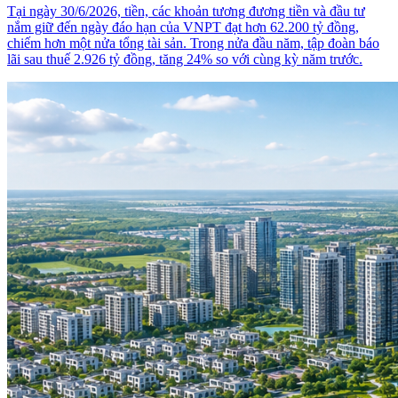
Tại ngày 30/6/2026, tiền, các khoản tương đương tiền và đầu tư
nắm giữ đến ngày đáo hạn của VNPT đạt hơn 62.200 tỷ đồng,
chiếm hơn một nửa tổng tài sản. Trong nửa đầu năm, tập đoàn báo
lãi sau thuế 2.926 tỷ đồng, tăng 24% so với cùng kỳ năm trước.