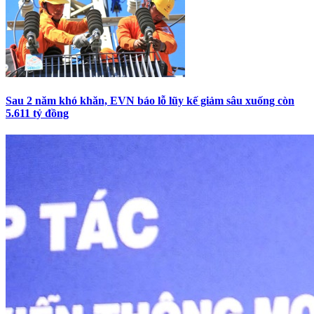
Sau 2 năm khó khăn, EVN báo lỗ lũy kế giảm sâu xuống còn
5.611 tỷ đồng