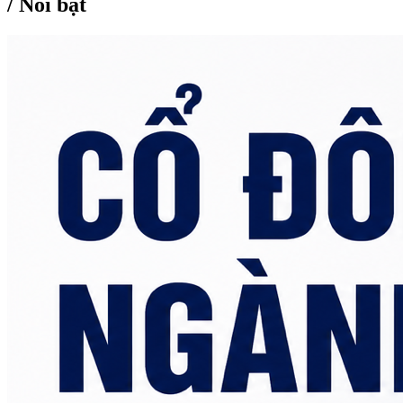
/
Nổi bật