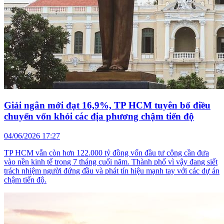
Giải ngân mới đạt 16,9%, TP HCM tuyên bố điều
chuyển vốn khỏi các địa phương chậm tiến độ
04/06/2026 17:27
TP HCM vẫn còn hơn 122.000 tỷ đồng vốn đầu tư công cần đưa
vào nền kinh tế trong 7 tháng cuối năm. Thành phố vì vậy đang siết
trách nhiệm người đứng đầu và phát tín hiệu mạnh tay với các dự án
chậm tiến độ.