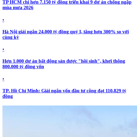
TP HCM chi hơn 7.150 tỷ đồng triển khai 9 dự án chống ngập
mùa mưa 2026
•
Hà Nội giải ngân 24.000 tỷ đồng quý I, tăng hơn 300% so với
cùng kỳ
•
Hơn 1.000 dự án bất động sản được "hồi sinh", khơi thông
800.000 tỷ đồng vốn
•
TP. Hồ Chí Minh: Giải ngân vốn đầu tư công đạt 110.829 tỷ
đồng