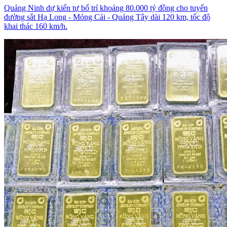
Quảng Ninh dự kiến tự bố trí khoảng 80.000 tỷ đồng cho tuyến
đường sắt Hạ Long - Móng Cái - Quảng Tây dài 120 km, tốc độ
khai thác 160 km/h.