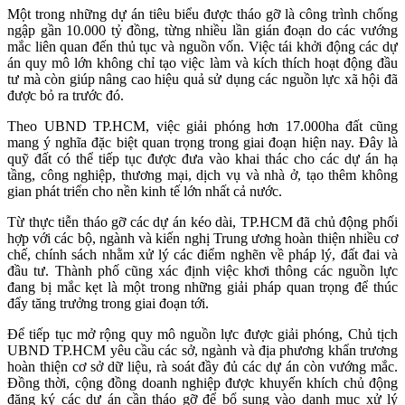
Một trong những dự án tiêu biểu được tháo gỡ là công trình chống
ngập gần 10.000 tỷ đồng, từng nhiều lần gián đoạn do các vướng
mắc liên quan đến thủ tục và nguồn vốn. Việc tái khởi động các dự
án quy mô lớn không chỉ tạo việc làm và kích thích hoạt động đầu
tư mà còn giúp nâng cao hiệu quả sử dụng các nguồn lực xã hội đã
được bỏ ra trước đó.
Theo UBND TP.HCM, việc giải phóng hơn 17.000ha đất cũng
mang ý nghĩa đặc biệt quan trọng trong giai đoạn hiện nay. Đây là
quỹ đất có thể tiếp tục được đưa vào khai thác cho các dự án hạ
tầng, công nghiệp, thương mại, dịch vụ và nhà ở, tạo thêm không
gian phát triển cho nền kinh tế lớn nhất cả nước.
Từ thực tiễn tháo gỡ các dự án kéo dài, TP.HCM đã chủ động phối
hợp với các bộ, ngành và kiến nghị Trung ương hoàn thiện nhiều cơ
chế, chính sách nhằm xử lý các điểm nghẽn về pháp lý, đất đai và
đầu tư. Thành phố cũng xác định việc khơi thông các nguồn lực
đang bị mắc kẹt là một trong những giải pháp quan trọng để thúc
đẩy tăng trưởng trong giai đoạn tới.
Để tiếp tục mở rộng quy mô nguồn lực được giải phóng, Chủ tịch
UBND TP.HCM yêu cầu các sở, ngành và địa phương khẩn trương
hoàn thiện cơ sở dữ liệu, rà soát đầy đủ các dự án còn vướng mắc.
Đồng thời, cộng đồng doanh nghiệp được khuyến khích chủ động
đăng ký các dự án cần tháo gỡ để bổ sung vào danh mục xử lý