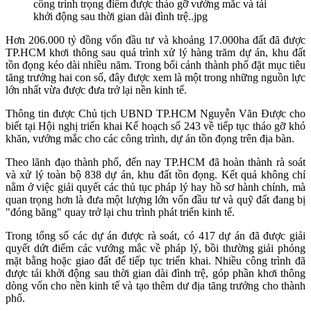
công trình trọng điểm được tháo gỡ vướng mắc và tái
khởi động sau thời gian dài đình trệ..jpg
Hơn 206.000 tỷ đồng vốn đầu tư và khoảng 17.000ha đất đã được
TP.HCM khơi thông sau quá trình xử lý hàng trăm dự án, khu đất
tồn đọng kéo dài nhiều năm. Trong bối cảnh thành phố đặt mục tiêu
tăng trưởng hai con số, đây được xem là một trong những nguồn lực
lớn nhất vừa được đưa trở lại nền kinh tế.
Thông tin được Chủ tịch UBND TP.HCM Nguyễn Văn Được cho
biết tại Hội nghị triển khai Kế hoạch số 243 về tiếp tục tháo gỡ khó
khăn, vướng mắc cho các công trình, dự án tồn đọng trên địa bàn.
Theo lãnh đạo thành phố, đến nay TP.HCM đã hoàn thành rà soát
và xử lý toàn bộ 838 dự án, khu đất tồn đọng. Kết quả không chỉ
nằm ở việc giải quyết các thủ tục pháp lý hay hồ sơ hành chính, mà
quan trọng hơn là đưa một lượng lớn vốn đầu tư và quỹ đất đang bị
"đóng băng" quay trở lại chu trình phát triển kinh tế.
Trong tổng số các dự án được rà soát, có 417 dự án đã được giải
quyết dứt điểm các vướng mắc về pháp lý, bồi thường giải phóng
mặt bằng hoặc giao đất để tiếp tục triển khai. Nhiều công trình đã
được tái khởi động sau thời gian dài đình trệ, góp phần khơi thông
dòng vốn cho nền kinh tế và tạo thêm dư địa tăng trưởng cho thành
phố.