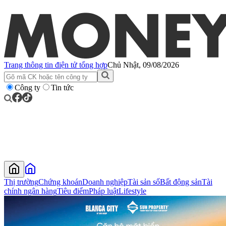
Trang thông tin điện tử tổng hợp
Chủ Nhật, 09/08/2026
Công ty
Tin tức
Thị trường
Chứng khoán
Doanh nghiệp
Tài sản số
Bất động sản
Tài
chính ngân hàng
Tiêu điểm
Pháp luật
Lifestyle