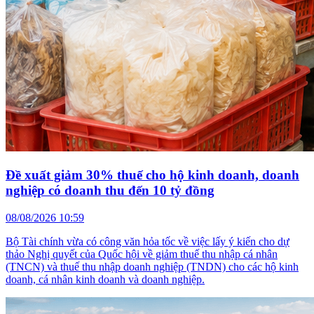
Đề xuất giảm 30% thuế cho hộ kinh doanh, doanh
nghiệp có doanh thu đến 10 tỷ đồng
08/08/2026 10:59
Bộ Tài chính vừa có công văn hỏa tốc về việc lấy ý kiến cho dự
thảo Nghị quyết của Quốc hội về giảm thuế thu nhập cá nhân
(TNCN) và thuế thu nhập doanh nghiệp (TNDN) cho các hộ kinh
doanh, cá nhân kinh doanh và doanh nghiệp.