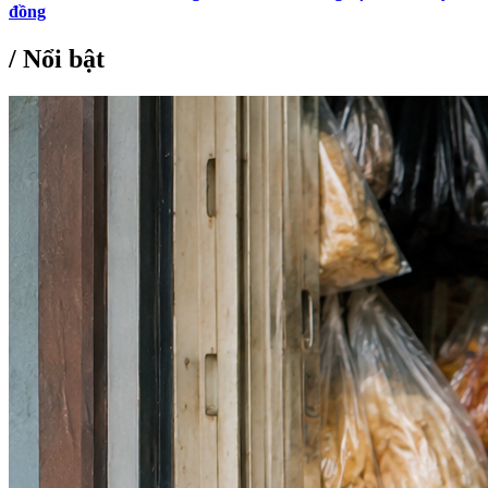
đồng
/
Nổi bật