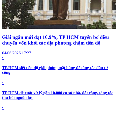
Giải ngân mới đạt 16,9%, TP HCM tuyên bố điều
chuyển vốn khỏi các địa phương chậm tiến độ
04/06/2026 17:27
•
TP.HCM siết tiến độ giải phóng mặt bằng để tăng tốc đầu tư
công
•
TP HCM đề xuất xử lý gần 10.000 cơ sở nhà, đất công, tăng tốc
thu hồi nguồn lực
•