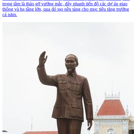
trọng tâm là tháo gỡ vướng mắc, đẩy nhanh tiến độ các dự án giao
thông và hạ tầng lớn, qua đó tạo nền tảng cho mục tiêu tăng trưởng
cả năm.