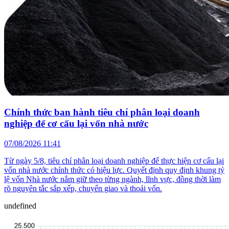
Chính thức ban hành tiêu chí phân loại doanh
nghiệp để cơ cấu lại vốn nhà nước
07/08/2026 11:41
Từ ngày 5/8, tiêu chí phân loại doanh nghiệp để thực hiện cơ cấu lại
vốn nhà nước chính thức có hiệu lực. Quyết định quy định khung tỷ
lệ vốn Nhà nước nắm giữ theo từng ngành, lĩnh vực, đồng thời làm
rõ nguyên tắc sắp xếp, chuyển giao và thoái vốn.
undefined