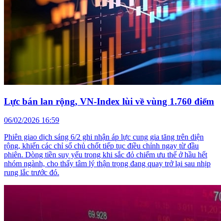
Lực bán lan rộng, VN-Index lùi về vùng 1.760 điểm
06/02/2026 16:59
Phiên giao dịch sáng 6/2 ghi nhận áp lực cung gia tăng trên diện
rộng, khiến các chỉ số chủ chốt tiếp tục điều chỉnh ngay từ đầu
phiên. Dòng tiền suy yếu trong khi sắc đỏ chiếm ưu thế ở hầu hết
nhóm ngành, cho thấy tâm lý thận trọng đang quay trở lại sau nhịp
rung lắc trước đó.