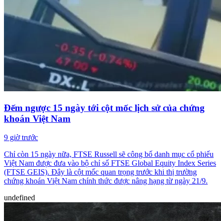
Đếm ngược 15 ngày tới cột mốc lịch sử của chứng
khoán Việt Nam
9 giờ trước
Chỉ còn 15 ngày nữa, FTSE Russell sẽ công bố danh mục cổ phiếu
Việt Nam được đưa vào bộ chỉ số FTSE Global Equity Index Series
(FTSE GEIS). Đây là cột mốc quan trọng trước khi thị trường
chứng khoán Việt Nam chính thức được nâng hạng từ ngày 21/9.
undefined