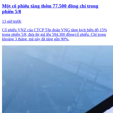
Một cổ phiếu tăng thêm 77.500 đồng chỉ trong
phiên 5/8
13 giờ trước
Cổ phiếu VNZ của CTCP Tập đoàn VNG tăng kịch biên độ 15%
trong phiên 5/8, đưa thị giá lên 594.300 đồng/cổ phiếu. Chỉ trong
khoảng 3 tháng, mã này đã tăng gần 90%.