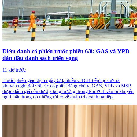
Điểm danh cổ phiếu trước phiên 6/8: GAS và VPB
dẫn đầu danh sách triển vọng
11 giờ trước
Trước phiên giao dịch ngày 6/8, nhiều CTCK tiếp tục đưa ra
khuyến nghị đối với các cổ phiếu đáng chú ý. GAS, VPB và MSB
được đánh giá còn dư địa tăng trưởng, trong khi PC1 vẫn bị khuyến
nghị thận trọng do những rủi ro về quản trị doanh nghiệp.