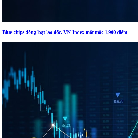
Blue-chips đồng loạt lao dốc, VN-Index mất mốc 1.900 điểm