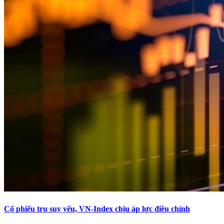
Cổ phiếu trụ suy yếu, VN-Index chịu áp lực điều chỉnh