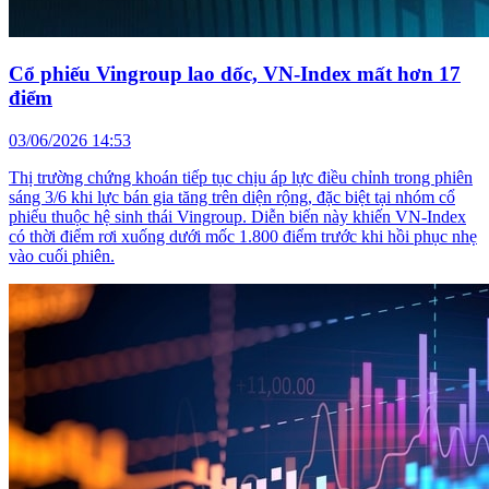
Cổ phiếu Vingroup lao dốc, VN-Index mất hơn 17
điểm
03/06/2026 14:53
Thị trường chứng khoán tiếp tục chịu áp lực điều chỉnh trong phiên
sáng 3/6 khi lực bán gia tăng trên diện rộng, đặc biệt tại nhóm cổ
phiếu thuộc hệ sinh thái Vingroup. Diễn biến này khiến VN-Index
có thời điểm rơi xuống dưới mốc 1.800 điểm trước khi hồi phục nhẹ
vào cuối phiên.