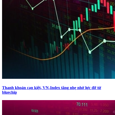
Thanh khoản cạn kiệt, VN-Index tăng nhẹ nhờ lực đỡ từ
bluechip