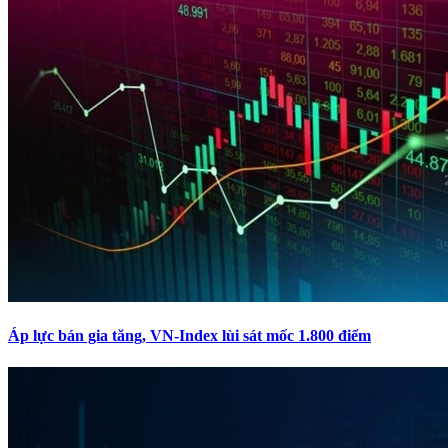
Áp lực bán gia tăng, VN-Index lùi sát mốc 1.800 điểm