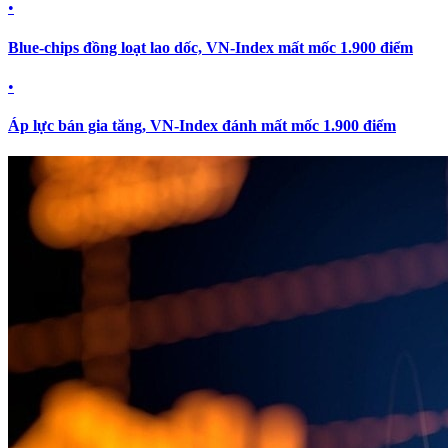
•
Blue-chips đồng loạt lao dốc, VN-Index mất mốc 1.900 điểm
•
Áp lực bán gia tăng, VN-Index đánh mất mốc 1.900 điểm