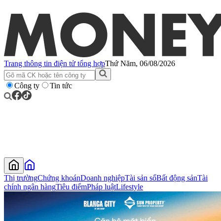
Trang thông tin điện tử tổng hợp
Thứ Năm, 06/08/2026
Công ty
Tin tức
Thị trường
Chứng khoán
Doanh nghiệp
Tài sản số
Bất động sản
Tài
chính ngân hàng
Tiêu điểm
Pháp luật
Lifestyle