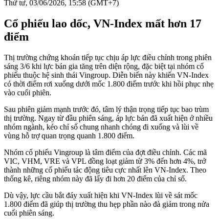
Thứ tư, 03/06/2026, 15:58 (GMT+7)
Cổ phiếu lao dốc, VN-Index mất hơn 17
điểm
Thị trường chứng khoán tiếp tục chịu áp lực điều chỉnh trong phiên
sáng 3/6 khi lực bán gia tăng trên diện rộng, đặc biệt tại nhóm cổ
phiếu thuộc hệ sinh thái Vingroup. Diễn biến này khiến VN-Index
có thời điểm rơi xuống dưới mốc 1.800 điểm trước khi hồi phục nhẹ
vào cuối phiên.
Sau phiên giảm mạnh trước đó, tâm lý thận trọng tiếp tục bao trùm
thị trường. Ngay từ đầu phiên sáng, áp lực bán đã xuất hiện ở nhiều
nhóm ngành, kéo chỉ số chung nhanh chóng đi xuống và lùi về
vùng hỗ trợ quan trọng quanh 1.800 điểm.
Nhóm cổ phiếu Vingroup là tâm điểm của đợt điều chỉnh. Các mã
VIC, VHM, VRE và VPL đồng loạt giảm từ 3% đến hơn 4%, trở
thành những cổ phiếu tác động tiêu cực nhất lên VN-Index. Theo
thống kê, riêng nhóm này đã lấy đi hơn 20 điểm của chỉ số.
Dù vậy, lực cầu bắt đáy xuất hiện khi VN-Index lùi về sát mốc
1.800 điểm đã giúp thị trường thu hẹp phần nào đà giảm trong nửa
cuối phiên sáng.