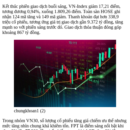
Kết thúc phiên giao dịch buổi sáng, VN-Index giảm 17,21 điểm,
tương đương 0,94%, xuống 1.809,26 điểm. Toàn sàn HOSE ghi
nhận 124 mã tăng và 149 mã giảm. Thanh khoản đạt hơn 338,9
triệu cổ phiếu, tương ứng giá trị giao dịch gần 9.372 tỷ đồng, tăng
mạnh so với phiên sáng trước đó. Giao dịch thỏa thuận đóng góp
khoảng 867 tỷ đồng.
chungkhoan1 (2)
Trong nhóm VN30, số lượng cổ phiếu tăng giá chiếm ưu thế nhưng
mức tăng nhìn chung khá khiêm tốn. FPT là điểm sáng nổi bật khi