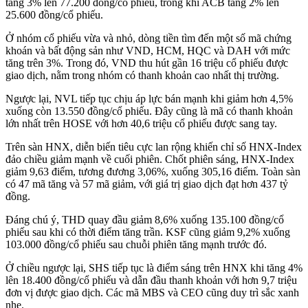
tăng 3% lên 77.200 đồng/cổ phiếu, trong khi ACB tăng 2% lên
25.600 đồng/cổ phiếu.
Ở nhóm cổ phiếu vừa và nhỏ, dòng tiền tìm đến một số mã chứng
khoán và bất động sản như VND, HCM, HQC và DAH với mức
tăng trên 3%. Trong đó, VND thu hút gần 16 triệu cổ phiếu được
giao dịch, nằm trong nhóm có thanh khoản cao nhất thị trường.
Ngược lại, NVL tiếp tục chịu áp lực bán mạnh khi giảm hơn 4,5%
xuống còn 13.550 đồng/cổ phiếu. Đây cũng là mã có thanh khoản
lớn nhất trên HOSE với hơn 40,6 triệu cổ phiếu được sang tay.
Trên sàn HNX, diễn biến tiêu cực lan rộng khiến chỉ số HNX-Index
đảo chiều giảm mạnh về cuối phiên. Chốt phiên sáng, HNX-Index
giảm 9,63 điểm, tương đương 3,06%, xuống 305,16 điểm. Toàn sàn
có 47 mã tăng và 57 mã giảm, với giá trị giao dịch đạt hơn 437 tỷ
đồng.
Đáng chú ý, THD quay đầu giảm 8,6% xuống 135.100 đồng/cổ
phiếu sau khi có thời điểm tăng trần. KSF cũng giảm 9,2% xuống
103.000 đồng/cổ phiếu sau chuỗi phiên tăng mạnh trước đó.
Ở chiều ngược lại, SHS tiếp tục là điểm sáng trên HNX khi tăng 4%
lên 18.400 đồng/cổ phiếu và dẫn đầu thanh khoản với hơn 9,7 triệu
đơn vị được giao dịch. Các mã MBS và CEO cũng duy trì sắc xanh
nhẹ.