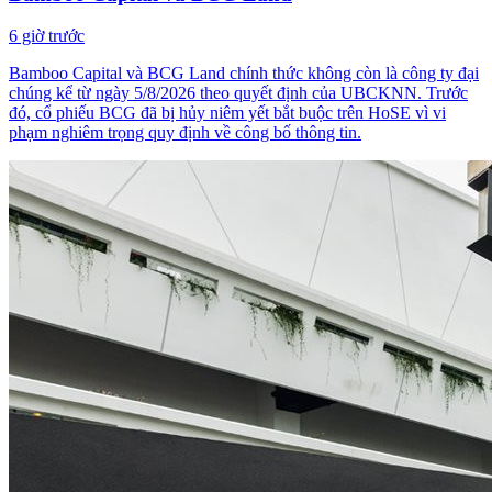
6 giờ trước
Bamboo Capital và BCG Land chính thức không còn là công ty đại
chúng kể từ ngày 5/8/2026 theo quyết định của UBCKNN. Trước
đó, cổ phiếu BCG đã bị hủy niêm yết bắt buộc trên HoSE vì vi
phạm nghiêm trọng quy định về công bố thông tin.