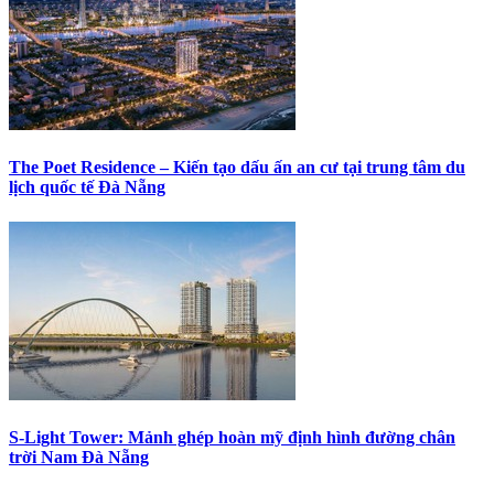
The Poet Residence – Kiến tạo dấu ấn an cư tại trung tâm du
lịch quốc tế Đà Nẵng
S-Light Tower: Mảnh ghép hoàn mỹ định hình đường chân
trời Nam Đà Nẵng