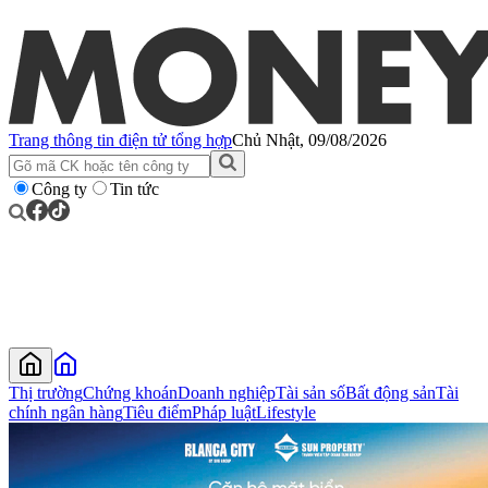
Trang thông tin điện tử tổng hợp
Chủ Nhật, 09/08/2026
Công ty
Tin tức
Thị trường
Chứng khoán
Doanh nghiệp
Tài sản số
Bất động sản
Tài
chính ngân hàng
Tiêu điểm
Pháp luật
Lifestyle