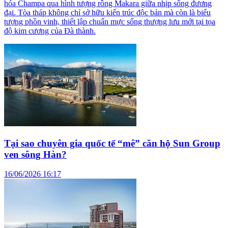
hóa Champa qua hình tượng rồng Makara giữa nhịp sống đương
đại. Tòa tháp không chỉ sở hữu kiến trúc độc bản mà còn là biểu
tượng phồn vinh, thiết lập chuẩn mực sống thượng lưu mới tại tọa
độ kim cương của Đà thành.
Tại sao chuyên gia quốc tế “mê” căn hộ Sun Group
ven sông Hàn?
16/06/2026 16:17