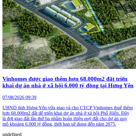
Vinhomes được giao thêm hơn 68.000m2 đất triển
khai dự án nhà ở xã hội 6.000 tỷ đồng tại Hưng Yên
07/08/2026 09:39
UBND tỉnh Hưng Yên vừa giao và cho CTCP Vinhomes thuê thêm
hơn 68.000m2 đất để triển khai dự án nhà ở xã hội Phố Hiến. Đây
là đợt giao đất lần thứ ba nhằm hoàn thiện quỹ đất cho dự án quy
mô khoảng 6.000 tỷ đồng, thời hạn sử dụng đến năm 2075.
undefined