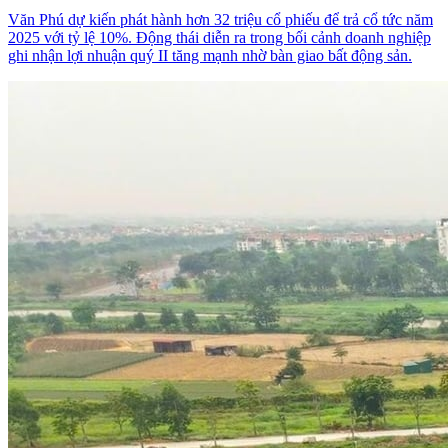
Văn Phú dự kiến phát hành hơn 32 triệu cổ phiếu để trả cổ tức năm
2025 với tỷ lệ 10%. Động thái diễn ra trong bối cảnh doanh nghiệp
ghi nhận lợi nhuận quý II tăng mạnh nhờ bàn giao bất động sản.