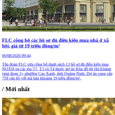
FLC công bố các hồ sơ đủ điều kiện mua nhà ở xã
hội, giá từ 19 triệu đồng/m²
06/08/2026 09:44
Tập đoàn FLC vừa công bố danh sách 13 hồ sơ đủ điều kiện mua
NOXH tại các tòa T1, T3 và T4 thuộc dự án Khu đô thị Hà Khánh
(giai đoạn 1), phường Cao Xanh, tỉnh Quảng Ninh. Dự án cung cấp
759 căn hộ với giá bán khoảng 19 triệu đồng/m².
/
Mới nhất