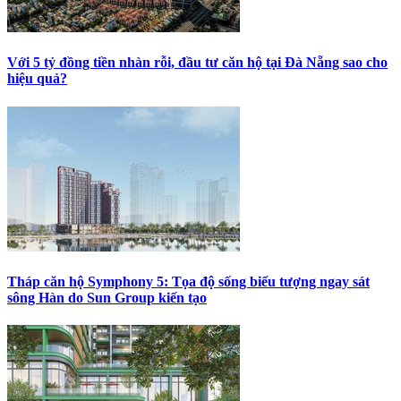
Với 5 tỷ đồng tiền nhàn rỗi, đầu tư căn hộ tại Đà Nẵng sao cho
hiệu quả?
Tháp căn hộ Symphony 5: Tọa độ sống biểu tượng ngay sát
sông Hàn do Sun Group kiến tạo