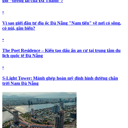
giữ “tương lai của Đà Thành”?
•
Vì sao giới đầu tư địa ốc Đà Nẵng "Nam tiến" về nơi có sông,
có núi, gần biển?
•
The Poet Residence – Kiến tạo dấu ấn an cư tại trung tâm du
lịch quốc tế Đà Nẵng
•
S-Light Tower: Mảnh ghép hoàn mỹ định hình đường chân
trời Nam Đà Nẵng