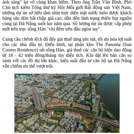
ánh sáng" lại vô cùng khan hiếm. Theo ông Trần Văn Bình, Phó
Chủ tịch kiêm Tổng thư ký Hội Môi giới Bất động sản Việt Nam,
những dự án sở hữu tầm nhìn trực diện mặt nước luôn được khách
hàng săn đón bất chấp giá cao, dẫn đến tình trạng thiếu hụt nguồn
cung tại Đà Nẵng suốt hai năm qua. Số lượng dự án được cấp phép
mới trên trục sông Hàn "chỉ đếm trên đầu ngón tay".
Cung cầu chênh lệch đã đẩy giá thuê tăng phi mã, tối ưu hóa lợi suất
cho các nhà đầu tư. Điển hình, tại phân khu The Panoma (Sun
Cosmo Residence) sát sông Hàn, giá thuê các căn hộ hiện dao động
từ 18 - 42 triệu đồng/tháng tùy diện tích. Khi đặt lên bàn cân so
sánh với các đô thị lớn khác, hiệu suất đầu tư căn hộ tại Đà Nẵng
vẫn chiếm ưu thế vượt trội.