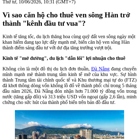
Thứ tư, 10/06/2026, 10:31 (GMT+7)
Vì sao căn hộ cho thuê ven sông Hàn trở
thành "kênh đầu tư vua"?
Kinh tế tăng tốc, du lịch thăng hoa cùng quỹ đất ven sông ngày một
khan hiếm đang tạo lực đẩy mạnh mẽ, biến căn hộ ven sông Hàn
thành điểm sáng đầu tư với dư địa tăng trưởng vượt trội.
Kinh tế "mở đường", du lịch "dẫn lối" lợi nhuận cho thuê
Không còn là một đô thị du lịch đơn thuần,
Đà Nẵng
đang chuyển
mình mạnh mẽ thành trung tâm kinh tế mở của khu vực. Sự hình
thành Trung tâm tài chính quốc tế và Khu thương mại tự do (FTZ)
đã khơi thông dòng vốn khổng lồ đổ về thành phố: chỉ trong 5 tháng
đầu năm 2026, Đà Nẵng đón nhận hơn 71.000 tỷ đồng vốn trong
nước (tăng gấp đôi) và 313 triệu USD vốn ngoại (gấp 2,6 lần), minh
chứng cho sức hút của thành phố biển trên bản đồ đầu tư.