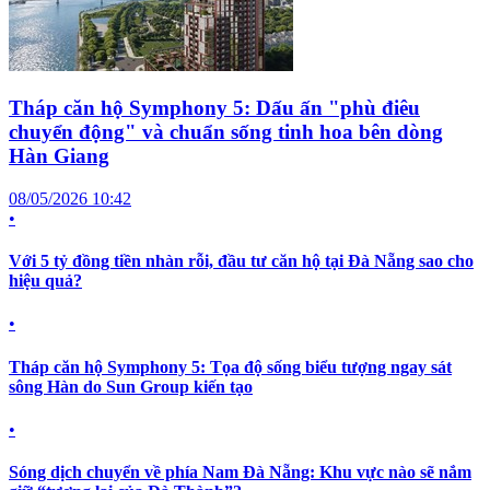
Tháp căn hộ Symphony 5: Dấu ấn "phù điêu
chuyển động" và chuẩn sống tinh hoa bên dòng
Hàn Giang
08/05/2026 10:42
•
Với 5 tỷ đồng tiền nhàn rỗi, đầu tư căn hộ tại Đà Nẵng sao cho
hiệu quả?
•
Tháp căn hộ Symphony 5: Tọa độ sống biểu tượng ngay sát
sông Hàn do Sun Group kiến tạo
•
Sóng dịch chuyển về phía Nam Đà Nẵng: Khu vực nào sẽ nắm