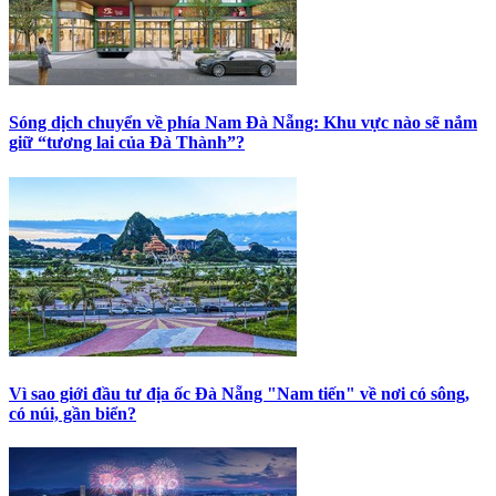
Sóng dịch chuyển về phía Nam Đà Nẵng: Khu vực nào sẽ nắm
giữ “tương lai của Đà Thành”?
Vì sao giới đầu tư địa ốc Đà Nẵng "Nam tiến" về nơi có sông,
có núi, gần biển?