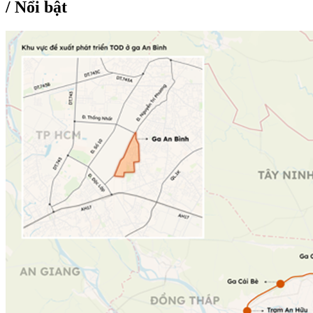
/
Nổi bật