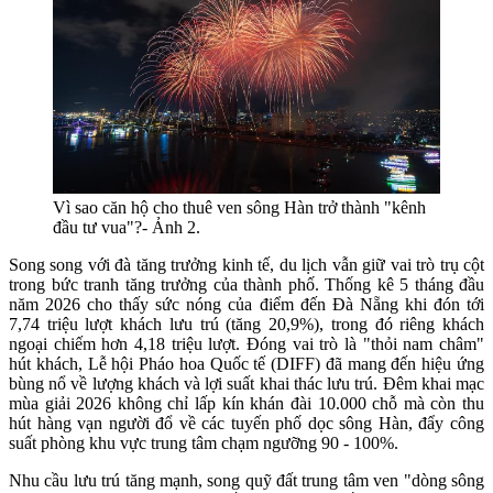
Vì sao căn hộ cho thuê ven sông Hàn trở thành "kênh
đầu tư vua"?- Ảnh 2.
Song song với đà tăng trưởng kinh tế, du lịch vẫn giữ vai trò trụ cột
trong bức tranh tăng trưởng của thành phố. Thống kê 5 tháng đầu
năm 2026 cho thấy sức nóng của điểm đến Đà Nẵng khi đón tới
7,74 triệu lượt khách lưu trú (tăng 20,9%), trong đó riêng khách
ngoại chiếm hơn 4,18 triệu lượt. Đóng vai trò là "thỏi nam châm"
hút khách, Lễ hội Pháo hoa Quốc tế (DIFF) đã mang đến hiệu ứng
bùng nổ về lượng khách và lợi suất khai thác lưu trú. Đêm khai mạc
mùa giải 2026 không chỉ lấp kín khán đài 10.000 chỗ mà còn thu
hút hàng vạn người đổ về các tuyến phố dọc sông Hàn, đẩy công
suất phòng khu vực trung tâm chạm ngưỡng 90 - 100%.
Nhu cầu lưu trú tăng mạnh, song quỹ đất trung tâm ven "dòng sông