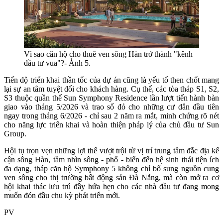
Vì sao căn hộ cho thuê ven sông Hàn trở thành "kênh
đầu tư vua"?- Ảnh 5.
Tiến độ triển khai thần tốc của dự án cũng là yếu tố then chốt mang
lại sự an tâm tuyệt đối cho khách hàng. Cụ thể, các tòa tháp S1, S2,
S3 thuộc quần thể Sun Symphony Residence lần lượt tiến hành bàn
giao vào tháng 5/2026 và trao sổ đỏ cho những cư dân đầu tiên
ngay trong tháng 6/2026 - chỉ sau 2 năm ra mắt, minh chứng rõ nét
cho năng lực triển khai và hoàn thiện pháp lý của chủ đầu tư Sun
Group.
Hội tụ trọn vẹn những lợi thế vượt trội từ vị trí trung tâm đắc địa kế
cận sông Hàn, tầm nhìn sông - phố - biển đến hệ sinh thái tiện ích
đa dạng, tháp căn hộ Symphony 5 không chỉ bổ sung nguồn cung
ven sông cho thị trường bất động sản Đà Nẵng, mà còn mở ra cơ
hội khai thác lưu trú đầy hứa hẹn cho các nhà đầu tư đang mong
muốn đón đầu chu kỳ phát triển mới.
PV