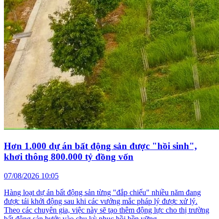
Hơn 1.000 dự án bất động sản được "hồi sinh",
khơi thông 800.000 tỷ đồng vốn
07/08/2026 10:05
Hàng loạt dự án bất động sản từng "đắp chiếu" nhiều năm đang
được tái khởi động sau khi các vướng mắc pháp lý được xử lý.
Theo các chuyên gia, việc này sẽ tạo thêm động lực cho thị trường
bất động sản bước vào chu kỳ phục hồi bền vững.