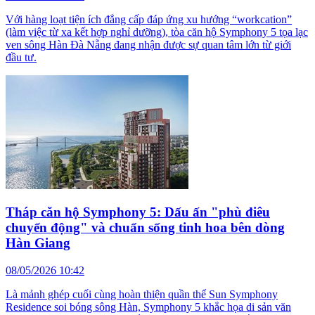
Với hàng loạt tiện ích đẳng cấp đáp ứng xu hướng “workcation”
(làm việc từ xa kết hợp nghỉ dưỡng), tòa căn hộ Symphony 5 tọa lạc
ven sông Hàn Đà Nẵng đang nhận được sự quan tâm lớn từ giới
đầu tư.
Tháp căn hộ Symphony 5: Dấu ấn "phù điêu
chuyển động" và chuẩn sống tinh hoa bên dòng
Hàn Giang
08/05/2026 10:42
Là mảnh ghép cuối cùng hoàn thiện quần thể Sun Symphony
Residence soi bóng sông Hàn, Symphony 5 khắc họa di sản văn