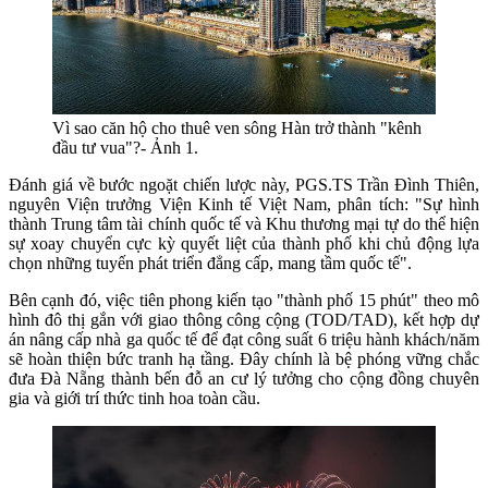
Vì sao căn hộ cho thuê ven sông Hàn trở thành "kênh
đầu tư vua"?- Ảnh 1.
Đánh giá về bước ngoặt chiến lược này, PGS.TS Trần Đình Thiên,
nguyên Viện trưởng Viện Kinh tế Việt Nam, phân tích: "Sự hình
thành Trung tâm tài chính quốc tế và Khu thương mại tự do thể hiện
sự xoay chuyển cực kỳ quyết liệt của thành phố khi chủ động lựa
chọn những tuyến phát triển đẳng cấp, mang tầm quốc tế".
Bên cạnh đó, việc tiên phong kiến tạo "thành phố 15 phút" theo mô
hình đô thị gắn với giao thông công cộng (TOD/TAD), kết hợp dự
án nâng cấp nhà ga quốc tế để đạt công suất 6 triệu hành khách/năm
sẽ hoàn thiện bức tranh hạ tầng. Đây chính là bệ phóng vững chắc
đưa Đà Nẵng thành bến đỗ an cư lý tưởng cho cộng đồng chuyên
gia và giới trí thức tinh hoa toàn cầu.