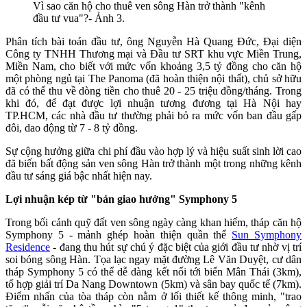
Vì sao căn hộ cho thuê ven sông Hàn trở thành "kênh
đầu tư vua"?- Ảnh 3.
Phân tích bài toán đầu tư, ông Nguyễn Hà Quang Đức, Đại diện
Công ty TNHH Thương mại và Đầu tư SRT khu vực Miền Trung,
Miền Nam, cho biết với mức vốn khoảng 3,5 tỷ đồng cho căn hộ
một phòng ngủ tại The Panoma (đã hoàn thiện nội thất), chủ sở hữu
đã có thể thu về dòng tiền cho thuê 20 - 25 triệu đồng/tháng. Trong
khi đó, để đạt được lợi nhuận tương đương tại Hà Nội hay
TP.HCM, các nhà đầu tư thường phải bỏ ra mức vốn ban đầu gấp
đôi, dao động từ 7 - 8 tỷ đồng.
Sự cộng hưởng giữa chi phí đầu vào hợp lý và hiệu suất sinh lời cao
đã biến bất động sản ven sông Hàn trở thành một trong những kênh
đầu tư sáng giá bậc nhất hiện nay.
Lợi nhuận kép từ "bản giao hưởng" Symphony 5
Trong bối cảnh quỹ đất ven sông ngày càng khan hiếm, tháp căn hộ
Symphony 5 - mảnh ghép hoàn thiện quần thể
Sun Symphony
Residence
- đang thu hút sự chú ý đặc biệt của giới đầu tư nhờ vị trí
soi bóng sông Hàn. Tọa lạc ngay mặt đường Lê Văn Duyệt, cư dân
tháp Symphony 5 có thể dễ dàng kết nối tới biển Mân Thái (3km),
tổ hợp giải trí Da Nang Downtown (5km) và sân bay quốc tế (7km).
Điểm nhấn của tòa tháp còn nằm ở lối thiết kế thông minh, "trao