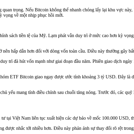
quan trọng. Nếu Bitcoin không thể nhanh chóng lấy lại khu vực này,
kỳ vọng về một nhịp phục hồi mới.
 chính sách tiền tệ của Mỹ. Lạm phát vẫn duy trì ở mức cao hơn kỳ vọn
trở nên hấp dẫn hơn đối với dòng vốn toàn cầu. Điều này thường gây bất 
duy trì đà hút vốn mạnh như giai đoạn đầu năm. Phiên giao dịch ngày
ỏi nhóm ETF Bitcoin giao ngay được ước tính khoảng 3 tỷ USD. Đây là di
y chủ yếu mang tính điều chỉnh sau chuỗi tăng nóng. Trước đó, các quỹ
u tư tại Việt Nam liên tục xuất hiện các dự báo về mốc 100.000 USD, th
g được nhắc tới nhiều hơn. Điều này phản ánh sự thay đổi rõ rệt trong 