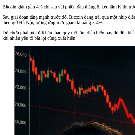
Bitcoin giảm gần 4% chỉ sau vài phiên đầu tháng 6, kéo tâm lý thị trư
Sau giai đoạn tăng mạnh trước đó, Bitcoin đang trải qua một nhịp đ
theo giờ Hà Nội, tương ứng mức giảm khoảng 3-4%.
Dù chưa phải một đợt bán tháo quy mô lớn, diễn biến này đủ để khiế
khi nhiều yếu tố bất lợi cùng xuất hiện.