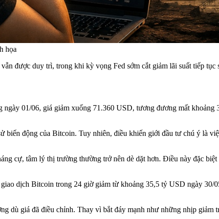
nh họa
ỹ vẫn được duy trì, trong khi kỳ vọng Fed sớm cắt giảm lãi suất tiếp t
ng ngày 01/06, giá giảm xuống 71.360 USD, tương đương mất khoảng 3,
 sử biến động của Bitcoin. Tuy nhiên, điều khiến giới đầu tư chú ý là 
háng cự, tâm lý thị trường thường trở nên dè dặt hơn. Điều này đặc bi
 giao dịch Bitcoin trong 24 giờ giảm từ khoảng 35,5 tỷ USD ngày 30
ường dù giá đã điều chỉnh. Thay vì bắt đáy mạnh như những nhịp giảm tr