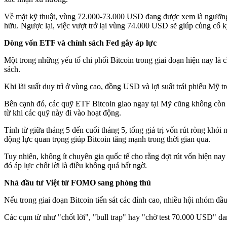
Về mặt kỹ thuật, vùng 72.000-73.000 USD đang được xem là ngưỡng 
hữu. Ngược lại, việc vượt trở lại vùng 74.000 USD sẽ giúp củng cố 
Dòng vốn ETF và chính sách Fed gây áp lực
Một trong những yếu tố chi phối Bitcoin trong giai đoạn hiện nay là
sách.
Khi lãi suất duy trì ở vùng cao, đồng USD và lợi suất trái phiếu Mỹ 
Bên cạnh đó, các quỹ ETF Bitcoin giao ngay tại Mỹ cũng không còn 
từ khi các quỹ này đi vào hoạt động.
Tính từ giữa tháng 5 đến cuối tháng 5, tổng giá trị vốn rút ròng kh
động lực quan trọng giúp Bitcoin tăng mạnh trong thời gian qua.
Tuy nhiên, không ít chuyên gia quốc tế cho rằng đợt rút vốn hiện na
đó áp lực chốt lời là điều không quá bất ngờ.
Nhà đầu tư Việt từ FOMO sang phòng thủ
Nếu trong giai đoạn Bitcoin tiến sát các đỉnh cao, nhiều hội nhóm đầ
Các cụm từ như "chốt lời", "bull trap" hay "chờ test 70.000 USD" đan