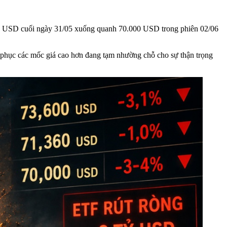
3.600 USD cuối ngày 31/05 xuống quanh 70.000 USD trong phiên 02/06
h phục các mốc giá cao hơn đang tạm nhường chỗ cho sự thận trọng