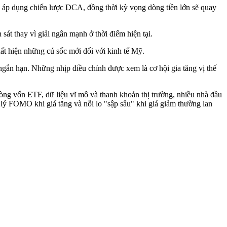
ục áp dụng chiến lược DCA, đồng thời kỳ vọng dòng tiền lớn sẽ quay
sát thay vì giải ngân mạnh ở thời điểm hiện tại.
ất hiện những cú sốc mới đối với kinh tế Mỹ.
ơ ngắn hạn. Những nhịp điều chỉnh được xem là cơ hội gia tăng vị thế
 dòng vốn ETF, dữ liệu vĩ mô và thanh khoản thị trường, nhiều nhà đầu
 lý FOMO khi giá tăng và nỗi lo "sập sâu" khi giá giảm thường lan