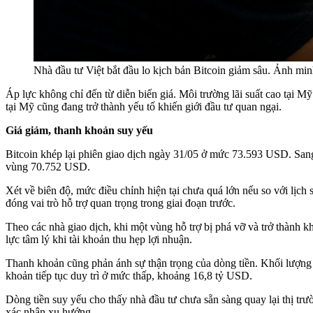
Nhà đầu tư Việt bắt đầu lo kịch bản Bitcoin giảm sâu. Ảnh mi
Áp lực không chỉ đến từ diễn biến giá. Môi trường lãi suất cao tại M
tại Mỹ cũng đang trở thành yếu tố khiến giới đầu tư quan ngại.
Giá giảm, thanh khoản suy yếu
Bitcoin khép lại phiên giao dịch ngày 31/05 ở mức 73.593 USD. Sa
vùng 70.752 USD.
Xét về biên độ, mức điều chỉnh hiện tại chưa quá lớn nếu so với lịch
đóng vai trò hỗ trợ quan trọng trong giai đoạn trước.
Theo các nhà giao dịch, khi một vùng hỗ trợ bị phá vỡ và trở thành k
lực tâm lý khi tài khoản thu hẹp lợi nhuận.
Thanh khoản cũng phản ánh sự thận trọng của dòng tiền. Khối lượng
khoản tiếp tục duy trì ở mức thấp, khoảng 16,8 tỷ USD.
Dòng tiền suy yếu cho thấy nhà đầu tư chưa sẵn sàng quay lại thị tr
xác nhận xu hướng.