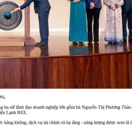
0%.
ùng ba nữ lãnh đạo doanh nghiệp lớn gồm bà Nguyễn Thị Phương Thảo 
Điện Lạnh REE.
ực hàng không, dịch vụ tài chính và hạ tầng - năng lượng được xem là đ