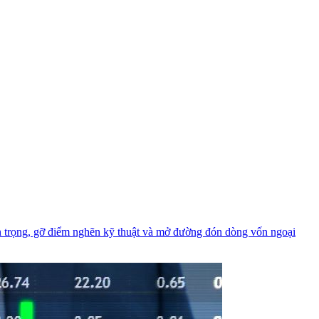
n trọng, gỡ điểm nghẽn kỹ thuật và mở đường đón dòng vốn ngoại