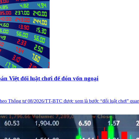
n Việt đổi luật chơi để đón vốn ngoại
u theo Thông tư 08/2026/TT-BTC được xem là bước “đổi luật chơi” qua