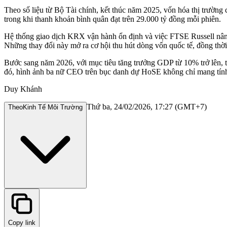
Theo số liệu từ Bộ Tài chính, kết thúc năm 2025, vốn hóa thị trườn
trong khi thanh khoản bình quân đạt trên 29.000 tỷ đồng mỗi phiên.
Hệ thống giao dịch KRX vận hành ổn định và việc FTSE Russell nâng 
Những thay đổi này mở ra cơ hội thu hút dòng vốn quốc tế, đồng thời
Bước sang năm 2026, với mục tiêu tăng trưởng GDP từ 10% trở lên, t
đó, hình ảnh ba nữ CEO trên bục danh dự HoSE không chỉ mang tính 
Duy Khánh
Thứ ba, 24/02/2026, 17:27 (GMT+7)
Theo
Kinh Tế Môi Trường
Copy link