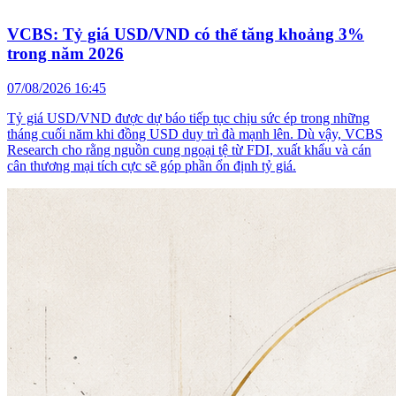
VCBS: Tỷ giá USD/VND có thể tăng khoảng 3%
trong năm 2026
07/08/2026 16:45
Tỷ giá USD/VND được dự báo tiếp tục chịu sức ép trong những
tháng cuối năm khi đồng USD duy trì đà mạnh lên. Dù vậy, VCBS
Research cho rằng nguồn cung ngoại tệ từ FDI, xuất khẩu và cán
cân thương mại tích cực sẽ góp phần ổn định tỷ giá.