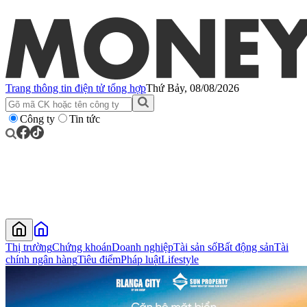
Trang thông tin điện tử tổng hợp
Thứ Bảy, 08/08/2026
Công ty
Tin tức
Thị trường
Chứng khoán
Doanh nghiệp
Tài sản số
Bất động sản
Tài
chính ngân hàng
Tiêu điểm
Pháp luật
Lifestyle