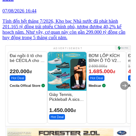
07/08/2026 16:44
Tính đến hết tháng 7/2026, Kho bạc Nhà nước đã phát hành
201.165 tỷ đồng trái phiếu Chính phủ, tương đương 40,2% kế
hoạch năm. Như vậy, cơ quan này còn gần 299.000 tỷ đồng cần
huy động trong 5 tháng cuối năm.
Unmute
Unmute
U
ADVERTISEMENT
Đai ngồi ô tô cho
BƠM LỐP KÍCH
Đèn
-37%
bé CECILA cho bé
BÌNH Ô TÔ V2
mặt
1-9 tuổi
4IN1 Medicar
202
2.690.000
1.08
đ
12.000mAh
LED
220.000
1.685.000
46
đ
đ
Hot Deal
Hot Deal
Flas
Cecila Offical Store
Medicar
A do
Giày Tennis,
Pickleball A.sics
Resolution X Đủ
Các Phối Màu
1.450.000
đ
Hot Deal