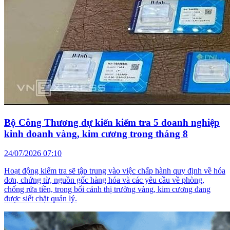
Bộ Công Thương dự kiến kiểm tra 5 doanh nghiệp
kinh doanh vàng, kim cương trong tháng 8
24/07/2026 07:10
Hoạt động kiểm tra sẽ tập trung vào việc chấp hành quy định về hóa
đơn, chứng từ, nguồn gốc hàng hóa và các yêu cầu về phòng,
chống rửa tiền, trong bối cảnh thị trường vàng, kim cương đang
được siết chặt quản lý.