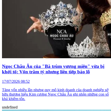
Ngọc Châu Âu của "Bà trùm vương miện" vừa bị
khởi tố: Vốn trăm tỷ nhưng liên tiếp báo lỗ
17/07/2026 08:52
Tăng vốn nhiều lần nhưng quy mô kinh doanh của doanh nghiệp sở
hữu thương hiệu Kim cương Ngọc Châu Âu ghi nhận những con số
khá khiêm tốn.
undefined