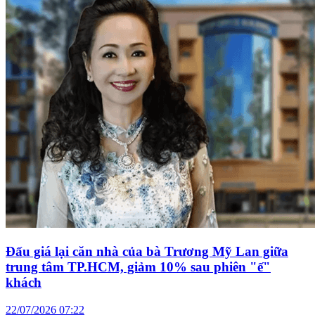
Đấu giá lại căn nhà của bà Trương Mỹ Lan giữa
trung tâm TP.HCM, giảm 10% sau phiên "ế"
khách
22/07/2026 07:22