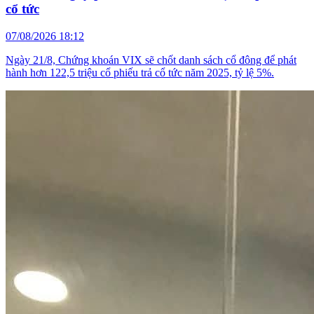
cổ tức
07/08/2026 18:12
Ngày 21/8, Chứng khoán VIX sẽ chốt danh sách cổ đông để phát
hành hơn 122,5 triệu cổ phiếu trả cổ tức năm 2025, tỷ lệ 5%.