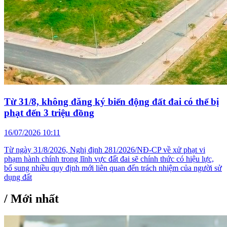
Từ 31/8, không đăng ký biến động đất đai có thể bị
phạt đến 3 triệu đồng
16/07/2026 10:11
Từ ngày 31/8/2026, Nghị định 281/2026/NĐ-CP về xử phạt vi
phạm hành chính trong lĩnh vực đất đai sẽ chính thức có hiệu lực,
bổ sung nhiều quy định mới liên quan đến trách nhiệm của người sử
dụng đất
/
Mới nhất