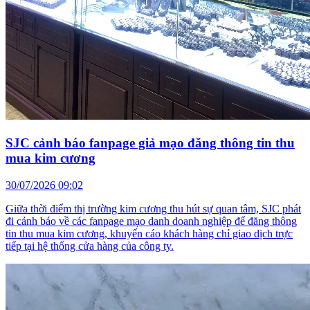
SJC cảnh báo fanpage giả mạo đăng thông tin thu
mua kim cương
30/07/2026 09:02
Giữa thời điểm thị trường kim cương thu hút sự quan tâm, SJC phát
đi cảnh báo về các fanpage mạo danh doanh nghiệp để đăng thông
tin thu mua kim cương, khuyến cáo khách hàng chỉ giao dịch trực
tiếp tại hệ thống cửa hàng của công ty.