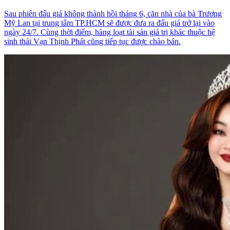
Sau phiên đấu giá không thành hồi tháng 6, căn nhà của bà Trương
Mỹ Lan tại trung tâm TP.HCM sẽ được đưa ra đấu giá trở lại vào
ngày 24/7. Cùng thời điểm, hàng loạt tài sản giá trị khác thuộc hệ
sinh thái Vạn Thịnh Phát cũng tiếp tục được chào bán.