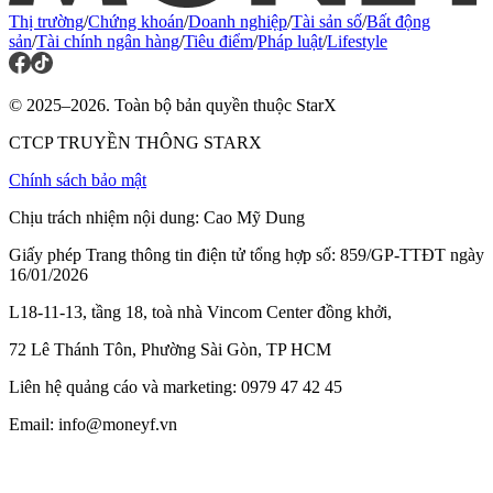
Thị trường
/
Chứng khoán
/
Doanh nghiệp
/
Tài sản số
/
Bất động
sản
/
Tài chính ngân hàng
/
Tiêu điểm
/
Pháp luật
/
Lifestyle
© 2025–2026. Toàn bộ bản quyền thuộc StarX
CTCP TRUYỀN THÔNG STARX
Chính sách bảo mật
Chịu trách nhiệm nội dung: Cao Mỹ Dung
Giấy phép Trang thông tin điện tử tổng hợp số: 859/GP-TTĐT ngày
16/01/2026
L18-11-13, tầng 18, toà nhà Vincom Center đồng khởi,
72 Lê Thánh Tôn, Phường Sài Gòn, TP HCM
Liên hệ quảng cáo và marketing: 0979 47 42 45
Email: info@moneyf.vn