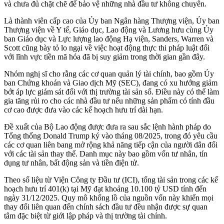
và chưa đủ chặt chẽ để bảo vệ những nhà đầu tư không chuyên.
Là thành viên cấp cao của Ủy ban Ngân hàng Thượng viện, Ủy ban
Thượng viện về Y tế, Giáo dục, Lao động và Lương hưu cùng Ủy
ban Giáo dục và Lực lượng lao động Hạ viện, Sanders, Warren và
Scott cũng bày tỏ lo ngại về việc hoạt động thực thi pháp luật đối
với lĩnh vực tiền mã hóa đã bị suy giảm trong thời gian gần đây.
Nhóm nghị sĩ cho rằng các cơ quan quản lý tài chính, bao gồm Ủy
ban Chứng khoán và Giao dịch Mỹ (SEC), đang có xu hướng giảm
bớt áp lực giám sát đối với thị trường tài sản số. Điều này có thể làm
gia tăng rủi ro cho các nhà đầu tư nếu những sản phẩm có tính đầu
cơ cao được đưa vào các kế hoạch hưu trí dài hạn.
Đề xuất của Bộ Lao động được đưa ra sau sắc lệnh hành pháp do
Tổng thống Donald Trump ký vào tháng 08/2025, trong đó yêu cầu
các cơ quan liên bang mở rộng khả năng tiếp cận của người dân đối
với các tài sản thay thế. Danh mục này bao gồm vốn tư nhân, tín
dụng tư nhân, bất động sản và tiền điện tử.
Theo số liệu từ Viện Công ty Đầu tư (ICI), tổng tài sản trong các kế
hoạch hưu trí 401(k) tại Mỹ đạt khoảng 10.100 tỷ USD tính đến
ngày 31/12/2025. Quy mô khổng lồ của nguồn vốn này khiến mọi
thay đổi liên quan đến chính sách đầu tư đều nhận được sự quan
tâm đặc biệt từ giới lập pháp và thị trường tài chính.