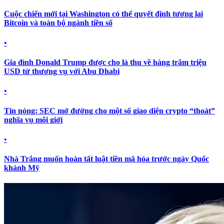
Cuộc chiến mới tại Washington có thể quyết định tương lai
Bitcoin và toàn bộ ngành tiền số
•
Gia đình Donald Trump được cho là thu về hàng trăm triệu
USD từ thương vụ với Abu Dhabi
•
Tin nóng: SEC mở đường cho một số giao diện crypto “thoát”
nghĩa vụ môi giới
•
Nhà Trắng muốn hoàn tất luật tiền mã hóa trước ngày Quốc
khánh Mỹ