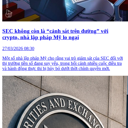
SEC không còn là “cảnh sát trên đường” với
crypto, nhà lập pháp Mỹ lo ngại
27/03/2026 08:30
Một số nhà lập pháp Mỹ cho rằng vai trò giám sát của SEC đối với
thị trường tiền số đang suy yếu, trong bối cảnh nhiều cuộc điều tra
và hành động thực thi bị hủy bỏ dưới thời chính quyền mới.