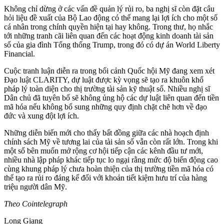
Không chỉ dừng ở các vấn đề quản lý rủi ro, ba nghị sĩ còn đặt câu
hỏi liệu đề xuất của Bộ Lao động có thể mang lại lợi ích cho một số
cá nhân trong chính quyền hiện tại hay không. Trong thư, họ nhắc
tới những tranh cãi liên quan đến các hoạt động kinh doanh tài sản
số của gia đình Tổng thống Trump, trong đó có dự án World Liberty
Financial.
Cuộc tranh luận diễn ra trong bối cảnh Quốc hội Mỹ đang xem xét
Đạo luật CLARITY, dự luật được kỳ vọng sẽ tạo ra khuôn khổ
pháp lý toàn diện cho thị trường tài sản kỹ thuật số. Nhiều nghị sĩ
Dân chủ đã tuyên bố sẽ không ủng hộ các dự luật liên quan đến tiền
mã hóa nếu không bổ sung những quy định chặt chẽ hơn về đạo
đức và xung đột lợi ích.
Những diễn biến mới cho thấy bất đồng giữa các nhà hoạch định
chính sách Mỹ về tương lai của tài sản số vẫn còn rất lớn. Trong khi
một số bên muốn mở rộng cơ hội tiếp cận các kênh đầu tư mới,
nhiều nhà lập pháp khác tiếp tục lo ngại rằng mức độ biến động cao
cùng khung pháp lý chưa hoàn thiện của thị trường tiền mã hóa có
thể tạo ra rủi ro đáng kể đối với khoản tiết kiệm hưu trí của hàng
triệu người dân Mỹ.
Theo Cointelegraph
Long Giang