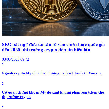
SEC bất ngờ đưa tài sản số vào chiến lược quốc gia
đến 2030, thị trường crypto đón tín hiệu lớn
03/06/2026 09:42
•
Ngành crypto Mỹ đối đầu Thượng nghị sĩ Elizabeth Warren
•
Cơ quan chứng khoán Mỹ đề xuất khung phân loại token cho
thị trường crypto
•