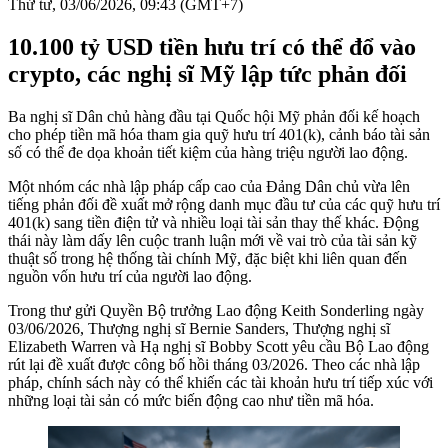
Thứ tư, 03/06/2026, 09:43 (GMT+7)
10.100 tỷ USD tiền hưu trí có thể đổ vào
crypto, các nghị sĩ Mỹ lập tức phản đối
Ba nghị sĩ Dân chủ hàng đầu tại Quốc hội Mỹ phản đối kế hoạch
cho phép tiền mã hóa tham gia quỹ hưu trí 401(k), cảnh báo tài sản
số có thể đe dọa khoản tiết kiệm của hàng triệu người lao động.
Một nhóm các nhà lập pháp cấp cao của Đảng Dân chủ vừa lên
tiếng phản đối đề xuất mở rộng danh mục đầu tư của các quỹ hưu trí
401(k) sang tiền điện tử và nhiều loại tài sản thay thế khác. Động
thái này làm dấy lên cuộc tranh luận mới về vai trò của tài sản kỹ
thuật số trong hệ thống tài chính Mỹ, đặc biệt khi liên quan đến
nguồn vốn hưu trí của người lao động.
Trong thư gửi Quyền Bộ trưởng Lao động Keith Sonderling ngày
03/06/2026, Thượng nghị sĩ Bernie Sanders, Thượng nghị sĩ
Elizabeth Warren và Hạ nghị sĩ Bobby Scott yêu cầu Bộ Lao động
rút lại đề xuất được công bố hồi tháng 03/2026. Theo các nhà lập
pháp, chính sách này có thể khiến các tài khoản hưu trí tiếp xúc với
những loại tài sản có mức biến động cao như tiền mã hóa.