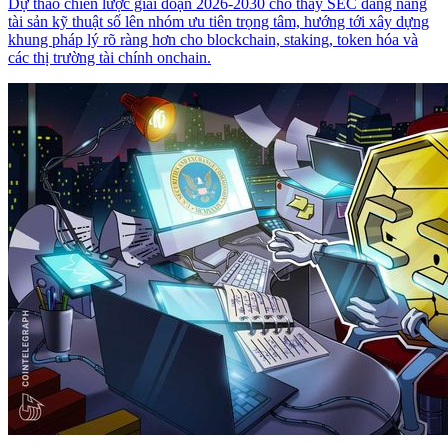
Dự thảo chiến lược giai đoạn 2026-2030 cho thấy SEC đang nâng
tài sản kỹ thuật số lên nhóm ưu tiên trọng tâm, hướng tới xây dựng
khung pháp lý rõ ràng hơn cho blockchain, staking, token hóa và
các thị trường tài chính onchain.