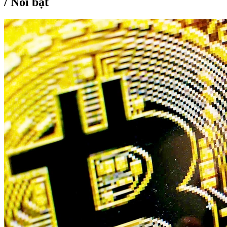
/
Nổi bật