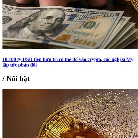
10.100 tỷ USD tiền hưu trí có thể đổ vào crypto, các nghị sĩ Mỹ
lập tức phản đối
/
Nổi bật