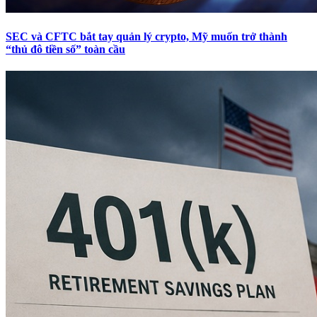
SEC và CFTC bắt tay quản lý crypto, Mỹ muốn trở thành
“thủ đô tiền số” toàn cầu