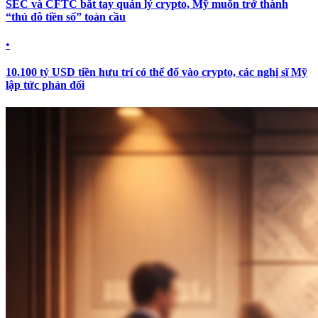
SEC và CFTC bắt tay quản lý crypto, Mỹ muốn trở thành
“thủ đô tiền số” toàn cầu
•
10.100 tỷ USD tiền hưu trí có thể đổ vào crypto, các nghị sĩ Mỹ
lập tức phản đối