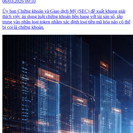
06/03/2026 09:10
Ủy ban Chứng khoán và Giao dịch Mỹ (SEC) đề xuất khung giải
thích việc áp dụng luật chứng khoán liên bang với tài sản số, tập
trung vào phân loại token nhằm xác định loại tiền mã hóa nào có thể
bị coi là chứng khoán.