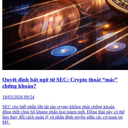
Quyết định bất ngờ từ SEC: Crypto thoát “mác”
chứng khoán?
18/03/2026 09:54
SEC cho biết phần lớn tài sản crypto không phải chứng khoán,
đồng thời công bố khung phân loại token mới. Động thái này có thể
làm thay đổi cách quản lý và phân định quyền giữa các cơ quan tại
Mỹ.