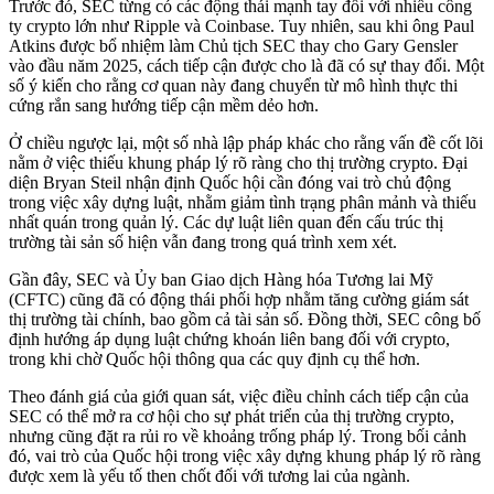
Trước đó, SEC từng có các động thái mạnh tay đối với nhiều công
ty crypto lớn như Ripple và Coinbase. Tuy nhiên, sau khi ông Paul
Atkins được bổ nhiệm làm Chủ tịch SEC thay cho Gary Gensler
vào đầu năm 2025, cách tiếp cận được cho là đã có sự thay đổi. Một
số ý kiến cho rằng cơ quan này đang chuyển từ mô hình thực thi
cứng rắn sang hướng tiếp cận mềm dẻo hơn.
Ở chiều ngược lại, một số nhà lập pháp khác cho rằng vấn đề cốt lõi
nằm ở việc thiếu khung pháp lý rõ ràng cho thị trường crypto. Đại
diện Bryan Steil nhận định Quốc hội cần đóng vai trò chủ động
trong việc xây dựng luật, nhằm giảm tình trạng phân mảnh và thiếu
nhất quán trong quản lý. Các dự luật liên quan đến cấu trúc thị
trường tài sản số hiện vẫn đang trong quá trình xem xét.
Gần đây, SEC và Ủy ban Giao dịch Hàng hóa Tương lai Mỹ
(CFTC) cũng đã có động thái phối hợp nhằm tăng cường giám sát
thị trường tài chính, bao gồm cả tài sản số. Đồng thời, SEC công bố
định hướng áp dụng luật chứng khoán liên bang đối với crypto,
trong khi chờ Quốc hội thông qua các quy định cụ thể hơn.
Theo đánh giá của giới quan sát, việc điều chỉnh cách tiếp cận của
SEC có thể mở ra cơ hội cho sự phát triển của thị trường crypto,
nhưng cũng đặt ra rủi ro về khoảng trống pháp lý. Trong bối cảnh
đó, vai trò của Quốc hội trong việc xây dựng khung pháp lý rõ ràng
được xem là yếu tố then chốt đối với tương lai của ngành.