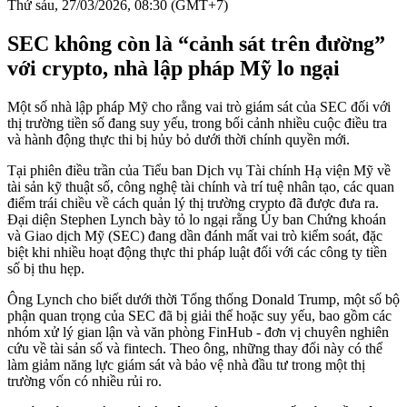
Thứ sáu, 27/03/2026, 08:30 (GMT+7)
SEC không còn là “cảnh sát trên đường”
với crypto, nhà lập pháp Mỹ lo ngại
Một số nhà lập pháp Mỹ cho rằng vai trò giám sát của SEC đối với
thị trường tiền số đang suy yếu, trong bối cảnh nhiều cuộc điều tra
và hành động thực thi bị hủy bỏ dưới thời chính quyền mới.
Tại phiên điều trần của Tiểu ban Dịch vụ Tài chính Hạ viện Mỹ về
tài sản kỹ thuật số, công nghệ tài chính và trí tuệ nhân tạo, các quan
điểm trái chiều về cách quản lý thị trường crypto đã được đưa ra.
Đại diện Stephen Lynch bày tỏ lo ngại rằng Ủy ban Chứng khoán
và Giao dịch Mỹ (SEC) đang dần đánh mất vai trò kiểm soát, đặc
biệt khi nhiều hoạt động thực thi pháp luật đối với các công ty tiền
số bị thu hẹp.
Ông Lynch cho biết dưới thời Tổng thống Donald Trump, một số bộ
phận quan trọng của SEC đã bị giải thể hoặc suy yếu, bao gồm các
nhóm xử lý gian lận và văn phòng FinHub - đơn vị chuyên nghiên
cứu về tài sản số và fintech. Theo ông, những thay đổi này có thể
làm giảm năng lực giám sát và bảo vệ nhà đầu tư trong một thị
trường vốn có nhiều rủi ro.