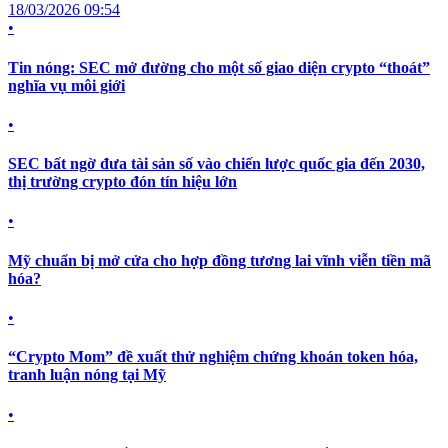
18/03/2026 09:54
•
Tin nóng: SEC mở đường cho một số giao diện crypto “thoát”
nghĩa vụ môi giới
•
SEC bất ngờ đưa tài sản số vào chiến lược quốc gia đến 2030,
thị trường crypto đón tín hiệu lớn
•
Mỹ chuẩn bị mở cửa cho hợp đồng tương lai vĩnh viễn tiền mã
hóa?
•
“Crypto Mom” đề xuất thử nghiệm chứng khoán token hóa,
tranh luận nóng tại Mỹ
•