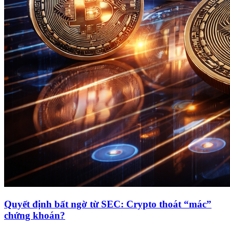
Quyết định bất ngờ từ SEC: Crypto thoát “mác”
chứng khoán?