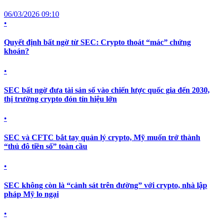
06/03/2026 09:10
•
Quyết định bất ngờ từ SEC: Crypto thoát “mác” chứng
khoán?
•
SEC bất ngờ đưa tài sản số vào chiến lược quốc gia đến 2030,
thị trường crypto đón tín hiệu lớn
•
SEC và CFTC bắt tay quản lý crypto, Mỹ muốn trở thành
“thủ đô tiền số” toàn cầu
•
SEC không còn là “cảnh sát trên đường” với crypto, nhà lập
pháp Mỹ lo ngại
•