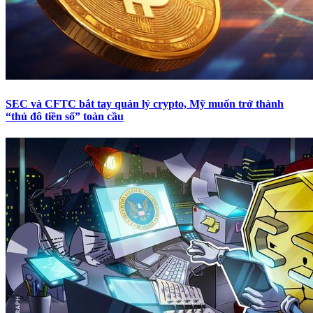
SEC và CFTC bắt tay quản lý crypto, Mỹ muốn trở thành
“thủ đô tiền số” toàn cầu