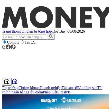
Trang thông tin điện tử tổng hợp
Thứ Bảy, 08/08/2026
Công ty
Tin tức
Thị trường
Chứng khoán
Doanh nghiệp
Tài sản số
Bất động sản
Tài
chính ngân hàng
Tiêu điểm
Pháp luật
Lifestyle