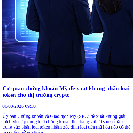
Cơ quan chứng khoán Mỹ đề xuất khung phân loại
token cho thị trường crypto
06/03/2026 09:10
Ủy ban Chứng khoán và Giao dịch Mỹ (SEC) đề xuất khung giải
thích việc áp dụng luật chứng khoán liên bang với tài sản số, tập
trung vào phân loại token nhằm xác định loại tiền mã hóa nào có thể
bị coi là chứng khoán.