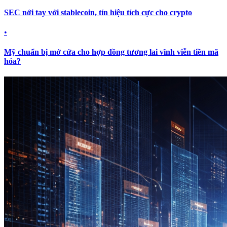
SEC nới tay với stablecoin, tín hiệu tích cực cho crypto
•
Mỹ chuẩn bị mở cửa cho hợp đồng tương lai vĩnh viễn tiền mã
hóa?