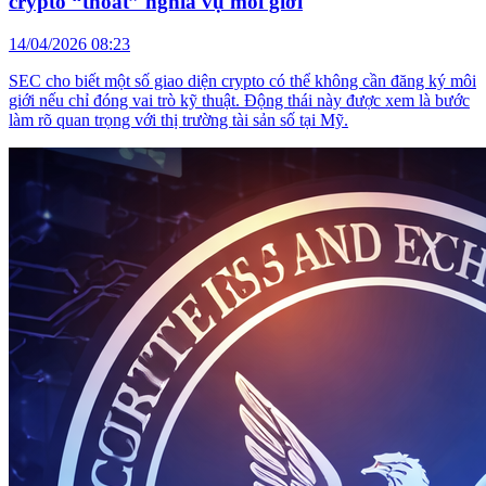
crypto “thoát” nghĩa vụ môi giới
14/04/2026 08:23
SEC cho biết một số giao diện crypto có thể không cần đăng ký môi
giới nếu chỉ đóng vai trò kỹ thuật. Động thái này được xem là bước
làm rõ quan trọng với thị trường tài sản số tại Mỹ.