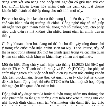
đang xem xét khả năng cho phép thử nghiệm có giới hạn với các
loại chứng khoán token hóa nhằm đánh giá cách các luật chứng
khoán hiện hành có thể áp dụng cho mô hình mới này.
Peirce cho rằng blockchain có thể mang lại nhiều thay đổi trong cơ
chế vận hành của thị trường tài chính. Công nghệ này có thể giúp
rút ngắn thời gian thanh toán và, trong một số trường hợp, cho phép
giao dịch diễn ra mà không cần nhiều trung gian tài chính truyền
thống.
Chứng khoán token hóa đang trở thành chủ đề ngày càng được chú
ý trong các cuộc thảo luận chính sách tại Mỹ. Theo Peirce, đây có
thể là một trong những đổi mới tài chính quan trọng và các nhà quản
lý nên cân nhắc cách khuyến khích thay vì hạn chế quá mức.
Một tín hiệu đáng chú ý xuất hiện vào tháng 12/2025 khi SEC gửi
thư tới Tổ chức Thanh toán Lưu ký và Bù trừ (DTCC), cho phép tổ
chức này nghiên cứu việc phát triển dịch vụ token hóa chứng khoán
dựa trên blockchain. Trong thư, cơ quan quản lý cho biết sẽ không
đề xuất hành động thực thi nếu DTCC triển khai một số hoạt động
thử nghiệm liên quan đến token hóa.
Động thái này được xem là bước đi thận trọng nhằm mở đường cho
việc phát triển hạ tầng thị trường dựa trên blockchain, trong khi các
nhà hoạch định chính sách tại Washington vẫn đang tiếp tục thảo