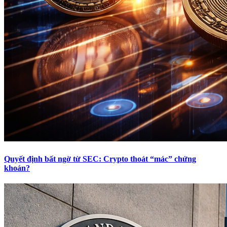
Quyết định bất ngờ từ SEC: Crypto thoát “mác” chứng
khoán?