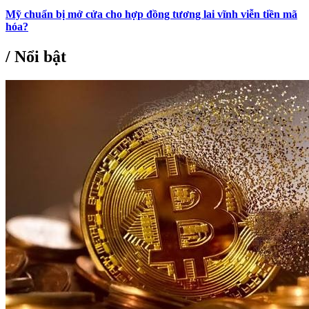
Mỹ chuẩn bị mở cửa cho hợp đồng tương lai vĩnh viễn tiền mã
hóa?
/
Nổi bật