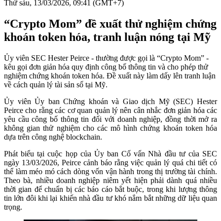
Thứ sáu, 13/03/2026, 09:41 (GMT+7)
“Crypto Mom” đề xuất thử nghiệm chứng
khoán token hóa, tranh luận nóng tại Mỹ
Ủy viên SEC Hester Peirce - thường được gọi là “Crypto Mom” -
kêu gọi đơn giản hóa quy định công bố thông tin và cho phép thử
nghiệm chứng khoán token hóa. Đề xuất này làm dấy lên tranh luận
về cách quản lý tài sản số tại Mỹ.
Ủy viên Ủy ban Chứng khoán và Giao dịch Mỹ (SEC) Hester
Peirce cho rằng các cơ quan quản lý nên cân nhắc đơn giản hóa các
yêu cầu công bố thông tin đối với doanh nghiệp, đồng thời mở ra
không gian thử nghiệm cho các mô hình chứng khoán token hóa
dựa trên công nghệ blockchain.
Phát biểu tại cuộc họp của Ủy ban Cố vấn Nhà đầu tư của SEC
ngày 13/03/2026, Peirce cảnh báo rằng việc quản lý quá chi tiết có
thể làm méo mó cách dòng vốn vận hành trong thị trường tài chính.
Theo bà, nhiều doanh nghiệp niêm yết hiện phải dành quá nhiều
thời gian để chuẩn bị các báo cáo bắt buộc, trong khi lượng thông
tin lớn đôi khi lại khiến nhà đầu tư khó nắm bắt những dữ liệu quan
trọng.